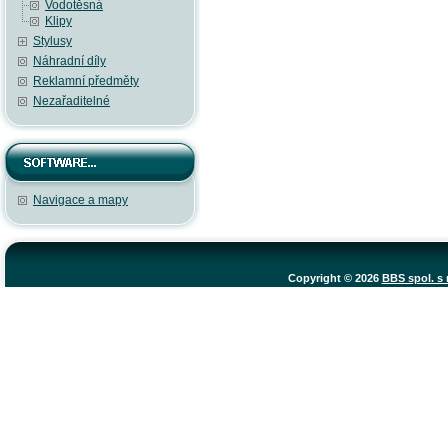
Vodotěsná
Klipy
Stylusy
Náhradní díly
Reklamní předměty
Nezařaditelné
Navigace a mapy
Copyright © 2026
BBS spol. s r