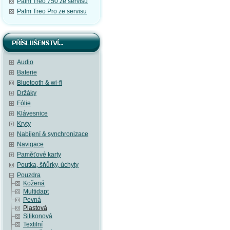
Palm Treo 750 ze servisu
Palm Treo Pro ze servisu
Audio
Baterie
Bluetooth & wi-fi
Držáky
Fólie
Klávesnice
Kryty
Nabíjení & synchronizace
Navigace
Paměťové karty
Poutka, šňůrky, úchyty
Pouzdra
Kožená
Multidapt
Pevná
Plastová
Silikonová
Textilní