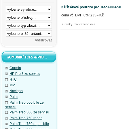
Křišťálové pouzdro pro Treo 600/650
cena vč. DPH 0%:
235,- Kč
stránky: zobrazeno vše
Garmin
HP Pre 3 ze servisu
HTC
Mio
Navigon
Palm
Palm Treo 500 bílé ze
servisu
Palm Treo 500 ze servisu
Palm Treo 750 repas
Palm Treo 750 repas bílé