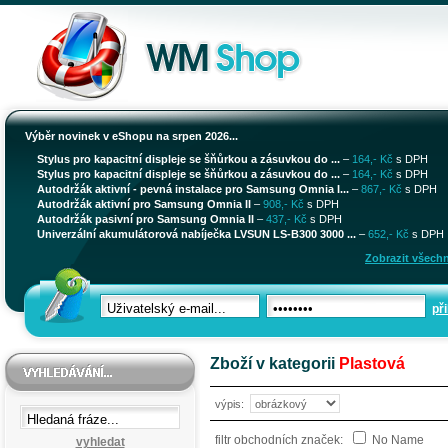
Výběr novinek v eShopu na srpen 2026...
Stylus pro kapacitní displeje se šňůrkou a zásuvkou do ...
–
164,- Kč
s DPH
Stylus pro kapacitní displeje se šňůrkou a zásuvkou do ...
–
164,- Kč
s DPH
Autodržák aktivní - pevná instalace pro Samsung Omnia I...
–
867,- Kč
s DPH
Autodržák aktivní pro Samsung Omnia II
–
908,- Kč
s DPH
Autodržák pasivní pro Samsung Omnia II
–
437,- Kč
s DPH
Univerzální akumulátorová nabíječka LVSUN LS-B300 3000 ...
–
652,- Kč
s DPH
Zobrazit všechn
při
Zboží v kategorii
Plastová
výpis:
filtr obchodních značek:
No Name
vyhledat