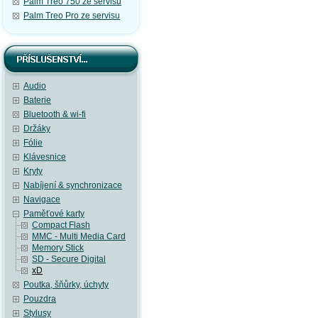
Palm Treo 750 ze servisu
Palm Treo Pro ze servisu
Audio
Baterie
Bluetooth & wi-fi
Držáky
Fólie
Klávesnice
Kryty
Nabíjení & synchronizace
Navigace
Paměťové karty
Compact Flash
MMC - Multi Media Card
Memory Stick
SD - Secure Digital
xD
Poutka, šňůrky, úchyty
Pouzdra
Stylusy