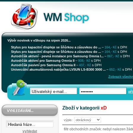
Výběr novinek v eShopu na srpen 2026...
Stylus pro kapacitní displeje se šňůrkou a zásuvkou do ...
–
164,- Kč
s DPH
Stylus pro kapacitní displeje se šňůrkou a zásuvkou do ...
–
164,- Kč
s DPH
Autodržák aktivní - pevná instalace pro Samsung Omnia I...
–
867,- Kč
s DPH
Autodržák aktivní pro Samsung Omnia II
–
908,- Kč
s DPH
Autodržák pasivní pro Samsung Omnia II
–
437,- Kč
s DPH
Univerzální akumulátorová nabíječka LVSUN LS-B300 3000 ...
–
652,- Kč
s DPH
Zobrazit všechn
při
Zboží v kategorii
xD
výpis:
filtr obchodních značek: nebyl nalezen žá
vyhledat