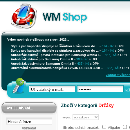
Výběr novinek v eShopu na srpen 2026...
Stylus pro kapacitní displeje se šňůrkou a zásuvkou do ...
–
164,- Kč
s DPH
Stylus pro kapacitní displeje se šňůrkou a zásuvkou do ...
–
164,- Kč
s DPH
Autodržák aktivní - pevná instalace pro Samsung Omnia I...
–
867,- Kč
s DPH
Autodržák aktivní pro Samsung Omnia II
–
908,- Kč
s DPH
Autodržák pasivní pro Samsung Omnia II
–
437,- Kč
s DPH
Univerzální akumulátorová nabíječka LVSUN LS-B300 3000 ...
–
652,- Kč
s DPH
Zobrazit všechn
při
Zboží v kategorii
Držáky
výpis:
filtr obchodních značek:
Aligator
B
vyhledat