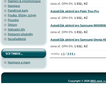
Nabíjení & synchronizace
cena vč. DPH 0%:
1 032,- Kč
Navigace
Paměťové karty
Autodržák aktivní pro Palm Treo Pro
Poutka, šňůrky, úchyty
cena vč. DPH 0%:
1 032,- Kč
Pouzdra
Stylusy
Autodržák aktivní pro Samsung i900/i908
Náhradní díly
cena vč. DPH 0%:
1 032,- Kč
Reklamní předměty
Nezařaditelné
Autodržák aktivní pro Samsung Omnia H
cena vč. DPH 0%:
1 032,- Kč
stránky:
<
1
2
3
4
5
>
Navigace a mapy
Copyright © 2026
BBS spol. s r