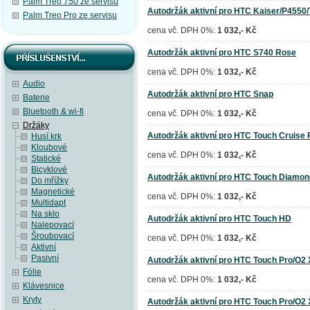
Palm Treo 750 ze servisu
Autodržák aktivní pro HTC Kaiser/P4550/
Palm Treo Pro ze servisu
cena vč. DPH 0%:
1 032,- Kč
Autodržák aktivní pro HTC S740 Rose
cena vč. DPH 0%:
1 032,- Kč
Audio
Autodržák aktivní pro HTC Snap
Baterie
Bluetooth & wi-fi
cena vč. DPH 0%:
1 032,- Kč
Držáky
Autodržák aktivní pro HTC Touch Cruise
Husí krk
Kloubové
cena vč. DPH 0%:
1 032,- Kč
Statické
Bicyklové
Autodržák aktivní pro HTC Touch Diamon
Do mřížky
Magnetické
cena vč. DPH 0%:
1 032,- Kč
Multidapt
Na sklo
Autodržák aktivní pro HTC Touch HD
Nalepovací
Šroubovací
cena vč. DPH 0%:
1 032,- Kč
Aktivní
Pasivní
Autodržák aktivní pro HTC Touch Pro/O2 
Fólie
cena vč. DPH 0%:
1 032,- Kč
Klávesnice
Kryty
Autodržák aktivní pro HTC Touch Pro/O2 