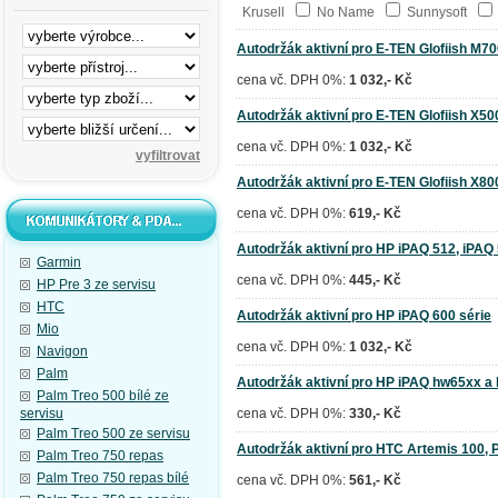
Krusell
No Name
Sunnysoft
Autodržák aktivní pro E-TEN Glofiish M7
cena vč. DPH 0%:
1 032,- Kč
Autodržák aktivní pro E-TEN Glofiish X50
cena vč. DPH 0%:
1 032,- Kč
Autodržák aktivní pro E-TEN Glofiish X80
cena vč. DPH 0%:
619,- Kč
Autodržák aktivní pro HP iPAQ 512, iPAQ 5
Garmin
cena vč. DPH 0%:
445,- Kč
HP Pre 3 ze servisu
HTC
Autodržák aktivní pro HP iPAQ 600 série
Mio
cena vč. DPH 0%:
1 032,- Kč
Navigon
Palm
Autodržák aktivní pro HP iPAQ hw65xx a
Palm Treo 500 bílé ze
servisu
cena vč. DPH 0%:
330,- Kč
Palm Treo 500 ze servisu
Autodržák aktivní pro HTC Artemis 100, 
Palm Treo 750 repas
Palm Treo 750 repas bílé
cena vč. DPH 0%:
561,- Kč