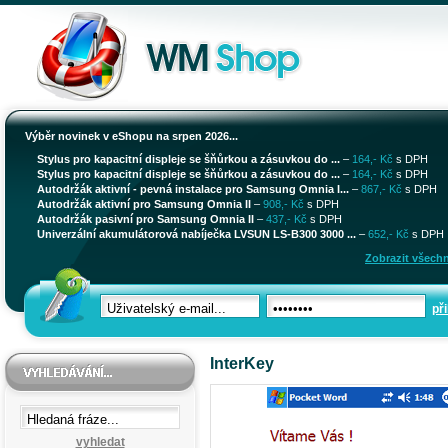
Výběr novinek v eShopu na srpen 2026...
Stylus pro kapacitní displeje se šňůrkou a zásuvkou do ...
–
164,- Kč
s DPH
Stylus pro kapacitní displeje se šňůrkou a zásuvkou do ...
–
164,- Kč
s DPH
Autodržák aktivní - pevná instalace pro Samsung Omnia I...
–
867,- Kč
s DPH
Autodržák aktivní pro Samsung Omnia II
–
908,- Kč
s DPH
Autodržák pasivní pro Samsung Omnia II
–
437,- Kč
s DPH
Univerzální akumulátorová nabíječka LVSUN LS-B300 3000 ...
–
652,- Kč
s DPH
Zobrazit všechn
při
InterKey
vyhledat