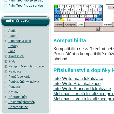
Palm Treo 750 ze servisu
Palm Treo Pro ze servisu
Audio
Baterie
Kompatibilita
Bluetooth & wi-fi
Držáky
Kompatibilita se zařízeními neb
Fólie
Pro ujištění o kompatibilitě mů
Klávesnice
obchod.
Kryty
Nabíjení & synchronizace
Příslušenství a doplňky 
Navigace
Paměťové karty
InterWrite malá lokalizace
Poutka, šňůrky, úchyty
InterWrite Pro lokalizace
Pouzdra
InterWrite Standard lokalizace
Stylusy
Mobilnaut - malá lokalizace pro
Náhradní díly
Mobilnaut - velká lokalizace pr
Reklamní předměty
Nezařaditelné