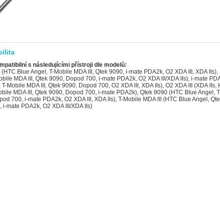
ilita
mpatibilní s následujícími přístroji dle modelů:
(HTC Blue Angel, T-Mobile MDA III, Qtek 9090, i-mate PDA2k, O2 XDA III, XDA IIs)
obile MDA III, Qtek 9090, Dopod 700, i-mate PDA2k, O2 XDA III/XDA IIs), i-mate P
 T-Mobile MDA III, Qtek 9090, Dopod 700, O2 XDA III, XDA IIs), O2 XDA III (XDA IIs
obile MDA III, Qtek 9090, Dopod 700, i-mate PDA2k), Qtek 9090 (HTC Blue Angel, 
pod 700, i-mate PDA2k, O2 XDA III, XDA IIs), T-Mobile MDA III (HTC Blue Angel, Qt
 i-mate PDA2k, O2 XDA III/XDA IIs)