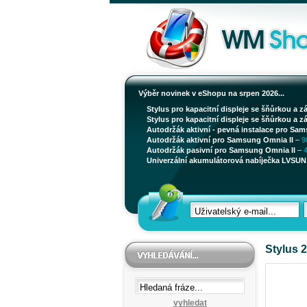
Výběr novinek v eShopu na srpen 2026...
Stylus pro kapacitní displeje se šňůrkou a z
Stylus pro kapacitní displeje se šňůrkou a z
Autodržák aktivní - pevná instalace pro Sam
Autodržák aktivní pro Samsung Omnia II
–
9
Autodržák pasivní pro Samsung Omnia II
–
Univerzální akumulátorová nabíječka LVSUN 
Stylus 2
vyhledat