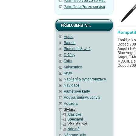
Palm Treo 750 ze servisu
Palm Treo Pro ze servisu
Kompatib
Audio
Zboží je ko
Baterie
Dopod 700 
Angel (T-M
Bluetooth & wi-fi
Blue Angel,
Držáky
Angel, T-M
Fólie
MDA III, Do
Dopod 700,
Klávesnice
Kryty
Nabíjení & synchronizace
Navigace
Paměťové karty
Poutka, šňůrky, úchyty
Pouzdra
Stylusy
Klasické
Speciální
Víceúčelové
Náplně
Náhradní díly