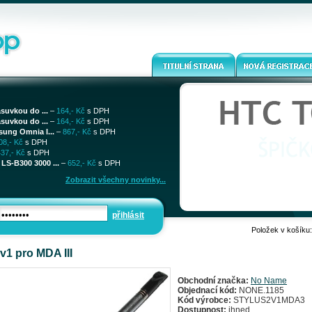
ásuvkou do ...
–
164,- Kč
s DPH
ásuvkou do ...
–
164,- Kč
s DPH
sung Omnia I...
–
867,- Kč
s DPH
08,- Kč
s DPH
437,- Kč
s DPH
LS-B300 3000 ...
–
652,- Kč
s DPH
Zobrazit všechny novinky...
přihlásit
Položek v košíku
v1 pro MDA III
Obchodní značka:
No Name
Objednací kód:
NONE.1185
Kód výrobce:
STYLUS2V1MDA3
Dostupnost:
ihned