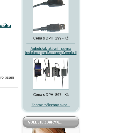
košíku
Cena s DPH: 299,- Kč
Autodržák aktivní - pevná
instalace pro Samsung Omnia II
ro psaní
Cena s DPH: 867,- Kč
Zobrazit všechny akce...