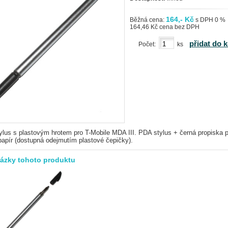
164,- Kč
Běžná cena:
s DPH 0 %
164,46 Kč cena bez DPH
přidat do 
Počet:
ks
ylus s plastovým hrotem pro T-Mobile MDA III.
PDA stylus + černá propiska p
apír (dostupná odejmutím plastové čepičky).
rázky tohoto produktu