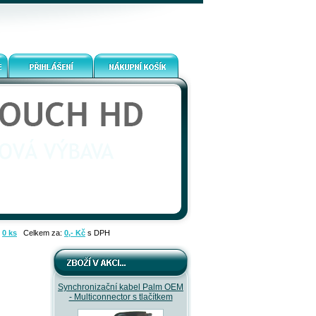
:
0 ks
Celkem za:
0,- Kč
s DPH
Synchronizační kabel Palm OEM
- Multiconnector s tlačítkem