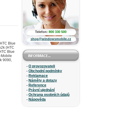
Telefon:
800 330 500
shop@windowsmobile.cz
, HTC Blue
DA2k (HTC
, HTC Blue
T-Mobile
ek 9090,
-
O provozovateli
-
Obchodní podmínky
-
Reklamace
-
Náměty a dotazy
-
Reference
-
Právní ujednání
-
Ochrana osobních údajů
-
Nápověda