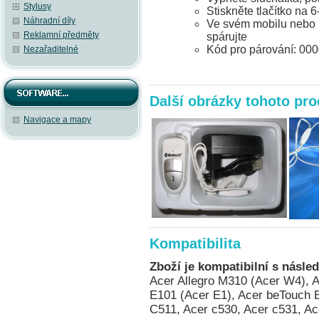
Stylusy
Stiskněte tlačítko na 
Náhradní díly
Ve svém mobilu nebo P
Reklamní předměty
spárujte
Kód pro párování: 00
Nezařaditelné
Další obrázky tohoto pr
Navigace a mapy
Kompatibilita
Zboží je kompatibilní s násled
Acer Allegro M310 (Acer W4), Acer beTouch E100 (Acer C1), Acer beTouch E101 (Acer E1), Acer beTouch E200 (Acer L1), Acer c500, Acer c510, Acer C511, Acer c530, Acer c531, Acer d100, Acer DX650, Acer e305, Acer e310, Acer n20, Acer n30, Acer n300, Acer n310, Acer n311, Acer n320, Acer n321, Acer n50, Acer n50 Premium, Acer neoTouch P300, Acer neoTouch P400, Acer neoTouch P400 B, Acer neoTouch S200 (Acer F1), Acer Tempo DX900, Acer Tempo F900, Acer Tempo M900, Acer Tempo X960, AnyDATA ASP-318, AnyDATA ASP-518, Asus Calf (Garmin-Asus nuvifone G60), Asus Jupiter (O2 XDA Graphite), Asus Lamborghini ZX1, Asus M530w (Aries), Asus M536, Asus M930, Asus Mars II (O2 XDA Zinc), Asus MyPal A620BT, Asus MyPal A626, Asus MyPal A632, Asus MyPal A632N, Asus MyPal A636, Asus MyPal A636N, Asus MyPal A639, Asus MyPal A686, Asus MyPal A696, Asus MyPal A716, Asus MyPal A730, Asus MyPal A730w, Asus P320 (Galaxy Mini), Asus P505, Asus P515 (zrušeno), Asus P525, Asus P526 (Pegasus), Asus P527, Asus P535, Asus P550 (Solaris), Asus P552w, Asus P560, Asus P565, Asus P735, Asus P750, Asus P835 (Asus Galaxy 7), Asus R300, Asus R600, Asus R700, Asus R700t, Asus Vivo Tab RT TF600TL / TF600TG / TF600T, BenQ E72, BenQ P50, BenQ Siemens P51, Compaq iPAQ h3835 (HTC Rosella), Compaq iPAQ h3845 (HTC Rosella), Compaq iPAQ h3850 (HTC Rosella), Dell Axim X30 Advanced, Dell Axim X30i, Dell Axim X50 Advanced, Dell Axim X50 Basic, Dell Axim X50v, Dell Axim X51 Advanced, Dell Axim X51 Basic, Dell Axim X51v, Dell Venue Pro (Dell Lightning), Dopod 310 (HTC Oxygen), Dopod 535 (HTC Voyager, Qtek 8060/8080, i-mate SP2, O2 Xphone), Dopod 565 (HTC Typhoon, Qtek 8010, i-mate SP3), Dopod 566 (HTC Hurricane/Robbie, Qtek 8200, SDA II, SPV C550), Dopod 575 (HTC Feeler, Qtek 8020, i-mate SP3i, O2 Xphone II), Dopod 577W (HTC Tornado Noble, i-mate SP5, O2 XDA Orion/IQ), Dopod 585 (HTC Amadeus, O2 Xphone IIm, T-Mobile SDA Music), Dopod 586 (HTC Hurricane/Robbie, Qtek 8200, SDA II, SPV C550), Dopod 586W (HTC Tornado Tempo, Qtek 8300, i-mate SP5m, T-Mobile SDA US), Dopod 595 (HTC Breeze 160, i-mate SP JAS), Dopod 696 (HTC Himalaya, i-mate Pocket PC Phone Edition, Qtek 2020/2060, O2 XDA II, T-Mobile MDA II, Orang, Dopod 696i (HTC Himalaya, i-mate Pocket PC Phone Edition, Qtek 2020/2060, O2 XDA II, T-Mobile MDA II, Oran, Dopod 699 (HTC Alpine, Qtek 2020i, i-mate PDA2 Pocket PC, O2 XDA IIi), Dopod 700 (HTC Blue Angel, T-Mobile MDA III, Qtek 9090, i-mate PDA2k, O2 XDA III, XDA IIs), Dopod 710/StrTrk S300 (HTC StarTrek 160, Qtek 8500), Dopod 818 (HTC Magician, Qtek S100/S110, O2 XDA II mini/mini Black, MDA Compact, i-mate New JAM/JAM Limit, Dopod 818 Pro (HTC Prophet, i-mate JAMin, Qtek S200, O2 XDA Neo), Dopod 828+ (HTC Magician Refresh), Dopod 830 (HTC Prophet, Qtek S200, i-mate JAMin, O2 XDA Neo), Dopod 838 (HTC Wizard 110, Qtek A9100), Dopod 838 Pro (HTC Hermes 100, O2 XDA Trion), Dopod 900 (HTC Universal, Qtek 9000, MDA Pro, XDA Exec, i-mate JASJAR), Dopod C500 (HTC Vox), Dopod C720W (HTC Excalibur 100, XDA Cosmo), Dopod C730 (HTC Cavalier), Dopod C800 (HTC Herald 100, O2 XDA Terra), Dopod C858 (HTC Herald 100, O2 XDA Terra), Dopod CHT 9000 (HTC Hermes 200), Dopod CHT 9100 (HTC Trinity 100), Dopod CHT 9110 (HTC Trinity 100), Dopod D600 (HTC Gene 100/P3400), Dopod D802 (HTC Love), Dopod D810 (HTC Trinity 100, Dopod CHT 9100, Qtek P3600), Dopod D818c (HTC Wave), Dopod E616 (HTC Panda), Dopod M700 (HTC Love), Dopod P100 (HTC Galaxy 100, Qtek G100, i-mate PDA-N), Dopod P800 (HTC Artemis 110), Dopod P800W (HTC Artemis 100, Qtek G200, MDA Compact III, Orange SPV M650), Dopod P860 (HTC Touch Cruise/Polaris 100), Dopod S1 (HTC Elfin 100), Dopod S1 - Enhanced Version (HTC Elfin 100), Dopod T5399 (HTC Twin 10000), Dopod T5588 (HTC HengShan), Dopod T8388 (HTC Qilin), Dopod Touch Cruise T4288 (HTC Iolite), Dopod Touch Diamond 2 (HTC Topaz), Dopod Touch T3238 (HTC Jade 100/Touch 3G), Dopod Touch Viva T2222 (HTC Opal 100), Dopod U1000 (HTC Advantage/Athena 100, T-Mobile MDA Ameo), E-TEN Glofiish DX900, E-TEN Glofiish M700, E-TEN Glofiish M750, E-TEN Glofiish M800, E-TEN Glofiish M810, E-TEN Glofiish V900, E-TEN Glofiish X500, E-TEN Glofiish X500+, E-TEN Glofiish X600, E-TEN Glofiish X610, E-TEN Glofiish X650, E-TEN Glofiish X800, 