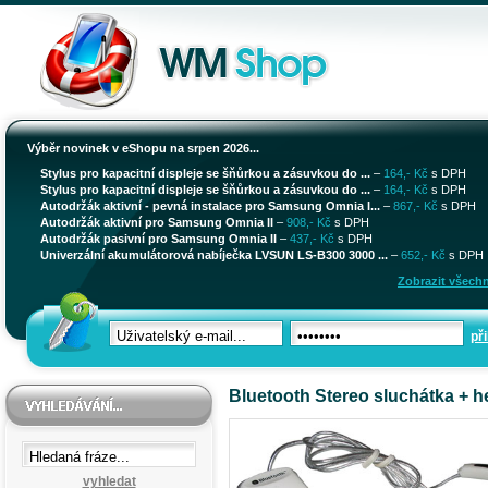
Výběr novinek v eShopu na srpen 2026...
Stylus pro kapacitní displeje se šňůrkou a zásuvkou do ...
–
164,- Kč
s DPH
Stylus pro kapacitní displeje se šňůrkou a zásuvkou do ...
–
164,- Kč
s DPH
Autodržák aktivní - pevná instalace pro Samsung Omnia I...
–
867,- Kč
s DPH
Autodržák aktivní pro Samsung Omnia II
–
908,- Kč
s DPH
Autodržák pasivní pro Samsung Omnia II
–
437,- Kč
s DPH
Univerzální akumulátorová nabíječka LVSUN LS-B300 3000 ...
–
652,- Kč
s DPH
Zobrazit všechn
při
Bluetooth Stereo sluchátka + h
vyhledat