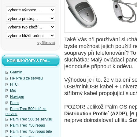
Také Vás při používání sluchá
byste možnost jejich použití n
soupravy při telefonování? To
sluchátka!
Malý ovládací panel
jednoduše připnout k oděvu.
Garmin
HP Pre 3 ze servisu
Výhodou je i to, že v balení s
HTC
USB/miniUSB kabel + univerzá
Mio
stříbrný kabel propojující slu
Navigon
Palm
POZOR! Jelikož Palm OS nep
Palm Treo 500 bílé ze
, je
Distribution Profile´ (A2DP)
servisu
nejprve doinstalovat utilitu
So
Palm Treo 500 ze servisu
Palm Treo 750 repas
Palm Treo 750 repas bílé