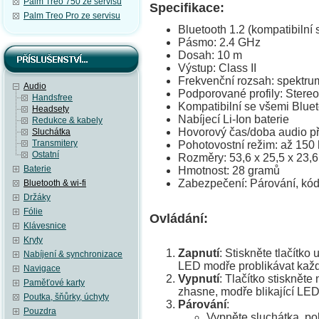
Palm Treo 750 ze servisu
Specifikace:
Palm Treo Pro ze servisu
Bluetooth 1.2 (kompatibilní 
Pásmo: 2.4 GHz
Dosah: 10 m
Výstup: Class II
Frekvenční rozsah: spektru
Audio
Podporované profily: Stere
Handsfree
Kompatibilní se všemi Blue
Headsety
Nabíjecí Li-Ion baterie
Redukce & kabely
Hovorový čas/doba audio př
Sluchátka
Transmitery
Pohotovostní režim: až 150
Ostatní
Rozměry: 53,6 x 25,5 x 23,
Baterie
Hmotnost: 28 gramů
Zabezpečení: Párování, kód
Bluetooth & wi-fi
Držáky
Fólie
Ovládání:
Klávesnice
Kryty
Zapnutí
: Stiskněte tlačítko
Nabíjení & synchronizace
LED modře problikávat každ
Navigace
Vypnutí
: Tlačítko stiskněte
Paměťové karty
zhasne, modře blikající LED
Poutka, šňůrky, úchyty
Párování
:
Pouzdra
Vypněte sluchátka, po