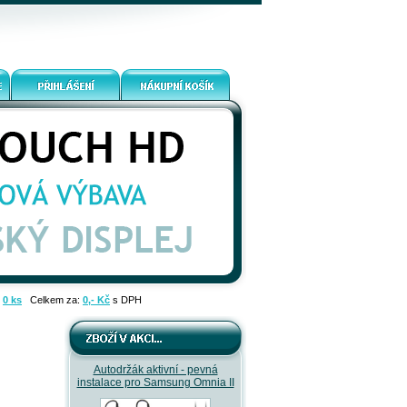
:
0 ks
Celkem za:
0,- Kč
s DPH
Autodržák aktivní - pevná
instalace pro Samsung Omnia II