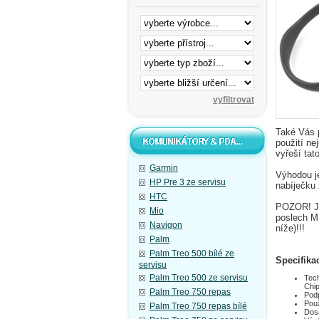
Také Vás p
použití ne
vyřeší tat
Garmin
Výhodou je
HP Pre 3 ze servisu
nabíječku
HTC
POZOR! Je
Mio
poslech MP
Navigon
níže)!!!
Palm
Palm Treo 500 bílé ze
Specifika
servisu
Palm Treo 500 ze servisu
Tech
Chi
Palm Treo 750 repas
Podp
Použ
Palm Treo 750 repas bílé
Dos