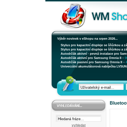
Výběr novinek v eShopu na srpen 2026...
Stylus pro kapacitní displeje se šňůrkou a z
Stylus pro kapacitní displeje se šňůrkou a z
Autodržák aktivní - pevná instalace pro Sam
Autodržák aktivní pro Samsung Omnia II
–
9
Autodržák pasivní pro Samsung Omnia II
–
Univerzální akumulátorová nabíječka LVSUN 
Bluetoo
vyhledat