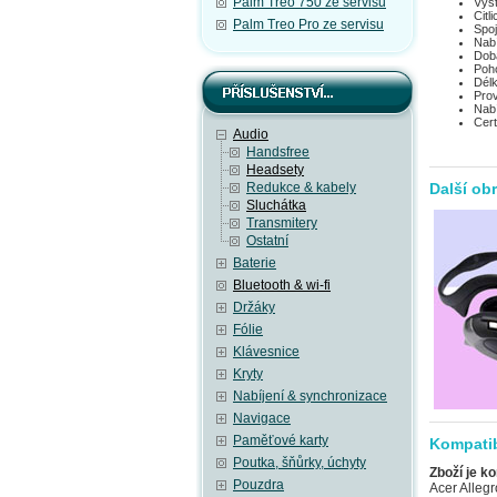
Palm Treo 750 ze servisu
Výst
Citl
Palm Treo Pro ze servisu
Spoj
Nabí
Doba
Poho
Délk
Prov
Nabí
Cert
Audio
Handsfree
Headsety
Redukce & kabely
Další ob
Sluchátka
Transmitery
Ostatní
Baterie
Bluetooth & wi-fi
Držáky
Fólie
Klávesnice
Kryty
Nabíjení & synchronizace
Navigace
Paměťové karty
Kompatib
Poutka, šňůrky, úchyty
Zboží je ko
Pouzdra
Acer Allegro M310 (Acer W4), Acer beTouch E100 (Acer C1), Acer beTouch E101 (Acer E1), Acer beTouch E200 (Acer L1), Acer c500, Acer c510, Acer C511, Acer c530, Acer c531, Acer d100, Acer DX650, Acer e305, Acer e310, Acer n20, Acer n30, Acer n300, Acer n310, Acer n311, Acer n320, Acer n321, Acer n50, Acer n50 Premium, Acer neoTouch P300, Acer neoTouch P400, Acer neoTouch P400 B, Acer neoTouch S200 (Acer F1), Acer Tempo DX900, Acer Tempo F900, Acer Tempo M900, Acer Tempo X960, AnyDATA ASP-318, AnyDATA ASP-518, Asus Calf (Garmin-Asus nuvifone G60), Asus Jupiter (O2 XDA Graphite), Asus Lamborghini ZX1, Asus M530w (Aries), Asus M536, Asus M930, Asus Mars II (O2 XDA Zinc), Asus MyPal A620BT, Asus MyPal A626, Asus MyPal A632, Asus MyPal A632N, Asus MyPal A636, Asus MyPal A636N, Asus MyPal A639, Asus MyPal A686, Asus MyPal A696, Asus MyPal A716, Asus MyPal A730, Asus MyPal A730w, Asus P320 (Galaxy Mini), Asus P505, Asus P515 (zrušeno), Asus P525, Asus P526 (Pegasus), Asus P527, Asus P535, Asus P550 (Solaris), Asus P552w, Asus P560, Asus P565, Asus P735, Asus P75