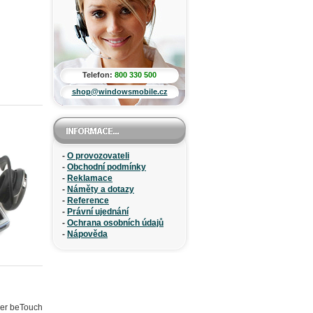
Telefon:
800 330 500
shop@windowsmobile.cz
-
O provozovateli
-
Obchodní podmínky
-
Reklamace
-
Náměty a dotazy
-
Reference
-
Právní ujednání
-
Ochrana osobních údajů
-
Nápověda
00/P3301, Qtek G200, Dopod P800W, Orange SPV M650), HTC Artemis 110 (P3300, Dopod P800, T-Mobile MDA Compact III), HTC Artemis 200 (O2 XDA Orbit), HTC Atlas (P4351, T-Mobile Wing US), HTC Bali (Fujitsu Siemens Pocket Loox 710/718/720), HTC Beetles (HP iPAQ hw6510/6515), HTC Blue Angel (T-Mobile MDA III, Qtek 9090, Dopod 700, i-mate PDA2k, O2 XDA III/XDA IIs), HTC Breeze 160 (Dopod 595, i-mate SP JAS), HTC Cavalier 100 (S630/S631, Dopod C730), HTC Charmer (MDA Compact II), HTC Cheetah (Palm Treo 750/750v), HTC CONV100 (T-Mobile Shadow II), HTC Dextrous (HP iPAQ H4350/H4355), HTC Diamond (O2 XDA Ignito, MDA Compact IV), HTC Douton (i-mate SP4m), HTC Elf 100 (Touch P3450, Dopod S1), HTC Elf 300 (T-Mobile MDA Touch), HTC Elfin 100 (Touch P3452, Dopod S1 - Enhanced Version), HTC Elfin 300 (T-Mobile MDA Touch 256), HTC Erato (S420), HTC Excalibur 100 (S620/S621, O2 XDA Cosmo, Dopod C720W), HTC Excalibur 160 (T-Mobile Dash/MDA Mail), HTC Feeler (Qtek 8020, Dopod 575, i-mate SP3i, O2 Xphone II), HTC Galaxy 100 (Qtek G100, i-mate PDA-N, Dopod P100), HTC Gene 100 (