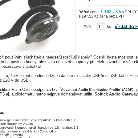
1 198,- Kč
Běžná cena:
s DPH 0
1 197,52 Kč cena bez DPH
přidat do 
Počet:
ks
ři používání sluchátek a headsetů rozčilují kabely? Ocenili byste možnost je
jen na poslech hudby, ale i jako náhlavní soupravy při telefonování? To vše e
o bezdrátová sluchátka!
 i to, že v balení se sluchátky dostanete i klasický USB/miniUSB kabel + un
 z 220 V do USB.
likož Palm OS nepodporuje tzv.
´
, j
Advanced Audio Distribution Profile´ (A2DP)
3 aj. audioformátů nutno nejprve doinstalovat utilitu
Softick Audio Gatewa
ce:
nologie: Bluetooth 1.2 (kompatibilní s Bluetooth 1.1)
pset: Broadcom ZV4301
orované Bluetooth profil: handsfree 1.0, headset 1.1
itá frekvence: 22.4 GHz - 2.480 GHz
ah: až 10 metrů