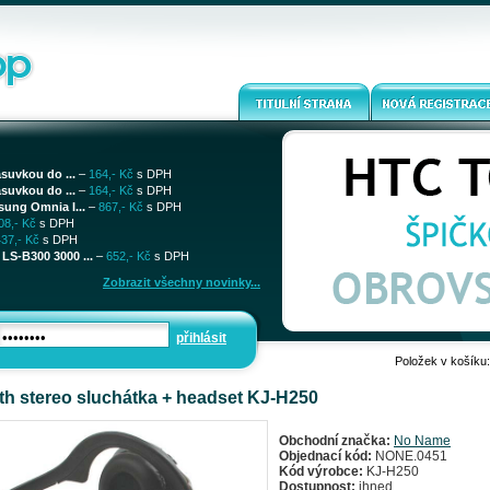
ásuvkou do ...
–
164,- Kč
s DPH
ásuvkou do ...
–
164,- Kč
s DPH
sung Omnia I...
–
867,- Kč
s DPH
08,- Kč
s DPH
437,- Kč
s DPH
LS-B300 3000 ...
–
652,- Kč
s DPH
Zobrazit všechny novinky...
přihlásit
Položek v košíku
th stereo sluchátka + headset KJ-H250
Obchodní značka:
No Name
Objednací kód:
NONE.0451
Kód výrobce:
KJ-H250
Dostupnost:
ihned