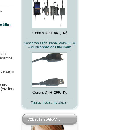
 %
košíku
Cena s DPH: 867,- Kč
Synchronizační kabel Palm OEM
- Multiconnector s tlačítkem
jich
legantně
iverzální
e pro
y
(viz link
Cena s DPH: 299,- Kč
Zobrazit všechny akce...