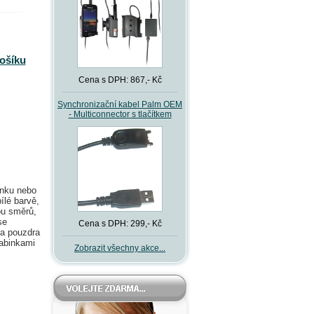
košíku
Cena s DPH: 867,- Kč
Synchronizační kabel Palm OEM
- Multiconnector s tlačítkem
ěnku nebo
ílé barvě,
ou směrů,
se
Cena s DPH: 299,- Kč
na pouzdra
rabinkami
Zobrazit všechny akce...