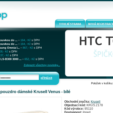
ásuvkou do ...
–
164,- Kč
s DPH
ásuvkou do ...
–
164,- Kč
s DPH
sung Omnia I...
–
867,- Kč
s DPH
08,- Kč
s DPH
437,- Kč
s DPH
LS-B300 3000 ...
–
652,- Kč
s DPH
Zobrazit všechny novinky...
přihlásit
Položek v košíku
pouzdro dámské Krusell Venus - bílé
Obchodní značka:
Krusell
Objednací kód:
KRUS.2178
Kód výrobce:
95110
Dostupnost:
ihned