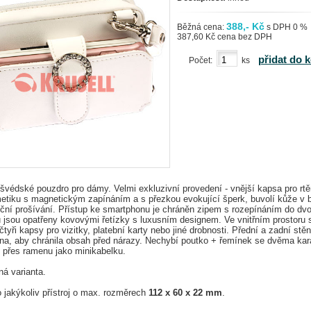
388,- Kč
Běžná cena:
s DPH 0 %
387,60 Kč cena bez DPH
přidat do 
Počet:
ks
védské pouzdro pro dámy. Velmi exkluzivní provedení - vnější kapsa pro rt
etiku s magnetickým zapínáním a s přezkou evokující šperk, buvolí kůže v b
uční prošívání. Přístup ke smartphonu je chráněn zipem s rozepínáním do dv
u jsou opatřeny kovovými řetízky s luxusním designem. Ve vnitřním prostoru 
čtyři kapsy pro vizitky, platební karty nebo jiné drobnosti. Přední a zadní stě
ena, aby chránila obsah před nárazy. Nechybí poutko + řemínek se dvěma ka
 přes ramenu jako minikabelku.
ná varianta.
 jakýkoliv přístroj o max. rozměrech
112 x 60 x 22 mm
.