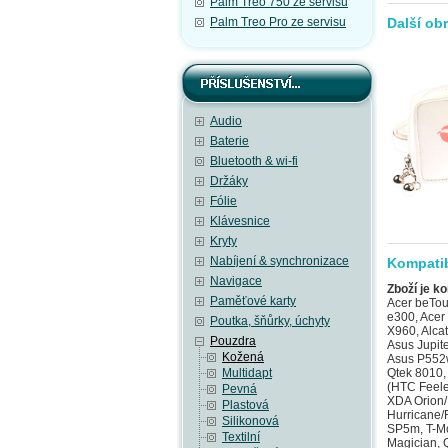
Palm Treo 750 ze servisu
Palm Treo Pro ze servisu
Další ob
Audio
Baterie
Bluetooth & wi-fi
Držáky
Fólie
Klávesnice
Kryty
Nabíjení & synchronizace
Kompatib
Navigace
Zboží je ko
Paměťové karty
Acer beTouch E200 (Acer L1), Acer c500, Acer c510, Acer C511, Acer c530, Acer c531, Acer DX650, Acer e300, Acer e305, Acer e310, Acer e360 GPS, Acer neoTouch P300, Acer Tempo DX900, Acer Tempo X960, Alcatel OT-S988W, AnyDATA ASP-318, AnyDATA ASP-518, Asus Calf (Garmin-Asus nuvifone G60), Asus Jupiter (O2 XDA Graphite), Asus P320 (Galaxy Mini), Asus P505, Asus P526 (Pegasus), Asus P535, Asus P552w, Asus P565, Asus P735, BenQ E72, Dopod 310 (HTC Oxygen), Dopod 565 (HTC Typhoon, Qtek 8010, i-mate SP3), Dopod 566 (HTC Hurricane/Robbie, Qtek 8200, SDA II, SPV C550), Dopod 575 (HTC Feeler, Qtek 8020, i-mate SP3i, O2 Xphone II), Dopod 577W (HTC Tornado Noble, i-mate SP5, O2 XDA Orion/IQ), Dopod 585 (HTC Amadeus, O2 Xphone IIm, T-Mobile SDA Music), Dopod 586 (HTC Hurricane/Robbie, Qtek 8200, SDA II, SPV C550), Dopod 586W (HTC Tornado Tempo, Qtek 8300, i-mate SP5m, T-Mobile SDA US), Dopod 710/StrTrk S300 (HTC StarTrek 160, Qtek 8500), Dopod 818 (HTC Magician, Qtek S100/S110, O2 XDA II mini/mini Black, MDA Compact, i-mate New JAM/JAM Limit, Dopod 818 Pro (HTC Prophet, i-mate J
Poutka, šňůrky, úchyty
Pouzdra
Kožená
Multidapt
Pevná
Plastová
Silikonová
Textilní