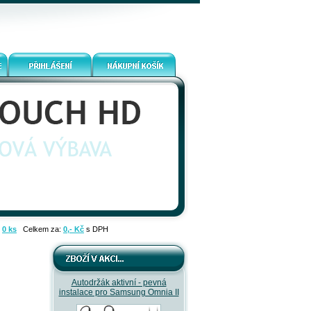
:
0 ks
Celkem za:
0,- Kč
s DPH
Autodržák aktivní - pevná
instalace pro Samsung Omnia II