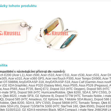
rázky tohoto produktu
ilita
mpatibilní s následujícími přístroji dle rozměrů:
AMin, Qtek S200, O2 XDA Neo), Dopod 828+ (HTC Magician Refresh), Dopod 830 (HTC Prophet, Qtek S200, i-mate JAMin, O2 XDA Neo), Dopod C500 (HTC Vox), Dopod C800 (HTC Herald 100, O2 XDA Terra), Dopod C858 (HTC Herald 100, O2 XDA Terra), Dopod CHT 9100 (HTC Trinity 100), Dopod CHT 9110 (HTC Trinity 100), Dopod D600 (HTC Gene 100/P3400), Dopod D802 (HTC Love), Dopod D810 (HTC Trinity 100, Dopod CHT 9100, Qtek P3600), Dopod D818c (HTC Wave), Dopod M700 (HTC Love), Dopod P100 (HTC Galaxy 100, Qtek G100, i-mate PDA-N), Dopod P800 (HTC Artemis 110), Dopod P800W (HTC Artemis 100, Qtek G200, MDA Compact III, Orange SPV M650), Dopod P860 (HTC Touch Cruise/Polaris 100), Dopod S1 (HTC Elfin 100), Dopod S1 - Enhanced Version (HTC Elfin 100), Dopod S900c, Dopod T5399 (HTC Twin 10000), Dopod Touch Cruise T4288 (HTC Iolite), Dopod Touch Diamond 2 (HTC Topaz), Dopod Touch T3238 (HTC Jade 100/Touch 3G), Dopod Touch Viva T2222 (HTC Opal 100), E-TEN Glofiish DX900, E-TEN Glofiish M750, E-TEN Glofiish M810, E-TEN Glofiish V900, E-TEN Glofiish X600, E-TEN Glofiish X610, E-TEN Glofiish X650, E-TEN Glofiish X900, E-TEN InfoTouch M500 (TORQ P100), E-TEN InfoTouch M550, E-TEN InfoTouch M600, E-TEN InfoTouch M600+, Garmin-Asus nuvifone G60 (Asus Calf), Garmin-Asus nuvifone M20 4GB, Gigabyte g-Smart i, Gigabyte g-Smart i+, Gigabyte g-Smart i120, Gigabyte g-Smart i128, Gigabyte g-Smart i300, Gigabyte GSmart i350, Gigabyte GSmart MW998, Gigabyte GSmart S1200, Gigabyte GSmart S1205, Gigabyte GSmart S1205 Cougar, Gigabyte GSmart t600, GSPDA Onyx, GSPDA Xplore G18 (Zircon), GSPDA Xplore G88, Handspring Treo 600, Handspring Treo 610, HP iPAQ 500, HP iPAQ 510, HP iPAQ 512, HP iPAQ 514, HP iPAQ 518, HP iPAQ rw6812, HP iPAQ rw6815, HP iPAQ rw6818, HP iPAQ rw6828, HP Veer, HTC Amadeus (Dopod 585, O2 Xphone IIm, T-Mobile SDA Music), HTC Artemis 100 (P3300/P3301, Qtek G200, Dopod P800W, Orange SPV M650), HTC Artemis 110 (P3300, Dopod P800, T-Mobile MDA Compact III), HTC Artemis 200 (O2 XDA Orbit), HTC Atlas (P4351, T-Mobile Wing US), HTC Breeze 160 (Dopod 595, i-mate SP JAS), HTC Charmer (MDA Compact II), HTC CONV100 (T-Mobile Shadow II), HTC Diamond (O2 XDA Ignito, MDA Compact IV), HTC Douton (i-mate SP4m), HTC Elf 100 (Touch P3450, Dopod S1), HTC Elf 300 (T-Mobile MDA Touch), HTC Elfin 100 (Touch P3452, Dopod S1 - Enhanced Version), HTC Elfin 300 (T-Mobile MDA Touch 256), HTC Erato (S420), HTC Feeler (Qtek 8020, Dopod 575, i-mate SP3i, O2 Xphone II), HTC Galaxy 100 (Qtek G100, i-mate PDA-N, Dopod P100), HTC Gene 100 (P3400/P3400i/P3401, Dopod D600), HTC HD Mini (HTC Photon), HTC Herald 100 (P4350/P4351, XDA Terra, Dopod C800/C858), HTC Hurricane (HTC Robbie, Qtek 8200, SDA II, Dopod 566/586, SPV C550), HTC Iris 100 (S640), HTC Kaiser 100 (AT&T Tilt 8925), HTC Kaiser 110 (AT&T Tilt 8900), HTC Kaiser 140, HTC Kii 100 (Phoebus/S520, T-Mobile Shadow), HTC Libra 100 (S720, HTC 5800), HTC Lolite (Dopod Touch Cruise T4288), HTC Love (P3350, Dopod D802, Dopod M700), HTC Magician (Qtek S100/S110, O2 XDA II mini/mini Black, MDA Compact, i-mate New JAM/JAM Limited Edition, HTC Magician Refresh (Krome Spy, Dopod 828+), HTC MTeoR (S350, Breeze 100, Qtek 8600), HTC Nike (P5530/P5550 Neon, NTT DoCoMo FOMA HT1100), HTC Nike 200 (MDA Touch Plus), HTC Oxygen (S310, Dopod 310), HTC Pharos 100 (P3470), HTC Prophet (Qtek S200, Dopod 830/818 Pro, i-mate JAMin, O2 XDA Neo), HTC Robbie (T-Mobile SDA II), HTC Snap CDMA (HTC Willow), HTC Sonata (T-Mobile SDA pro EU), HTC StarTrek 100 (i-mate Smartflip), HTC StarTrek 160 (S410/411, Qtek 8500, Dopod 710/StrTrk S300), HTC Ted Baker Needle (Elf 200, O2 XDA Nova), HTC Titan 100 (P4000, Mogul PPC-6800), HTC Topaz (T-Mobile MDA Compact V), HTC Topaz 100 (O2 Xda Diamond 2), HTC Topaz 210 (AT&T HTC Pure), HTC Tornado Noble (Dopod 577W, i-mate SP5, O2 XDA Orion/IQ, Qtek 8310, T-Mobile SDA verze USA), HTC Touch 3G (HTC Jade 100, Dopod Touch T3238), HTC Touch Cruise (P3650 Polaris 100, Dopod P860), HTC Touch Cruise 2009 (HTC Iolite 100), HTC Touch Diamond 100/110 (P3700/P3701/P3702, HTC Victor, Diamond 100), HTC Touch Diamond 2 (HTC Topaz 100), HTC Touch Diamond P3100, HTC Touch Dual (P5500 Nike 100, O2 XDA Star), HTC Touch Dual CDMA (P5310, Neon 400), HTC Touch Dual US (Neon 300), HTC Touch Find (Polaris 200, O2 XDA Orbit 2), HTC Touch Pro (Raphael 100/101/P4600, T-Mobile MDA Vario IV, O2 XDA Serra, NTT DoCoMo PRO series HT-01A,, HTC Touch Pro CDMA (Raphael 800/Herman, AT&T Fuze), HTC Touch Viva T2223 (Opal 100, Dopod Touch Viva T2222), HTC Touch Vogue 100 (Touch P3050), HTC Touch2 T3333 (HTC Mega 100), HTC Trinity 100 (P3600/P3600i, Dopod D810, Dopod CHT 9100/9110, Qtek P3600), HTC Twin 10000 (Dopod T5399), HTC Typhoon (Qtek 8010, Dopod 565, i-mate SP3), HTC TyTN II (P4550 Kaiser 120, T-Mobile MDA Vario III, O2 XDA Stellar, Vodafone VPA Compact V, Vodafone, HTC Venus 100 (Sony Ericsson Xperia X1/ X1i/ X1c), HTC Vogue 100 (Touch P3050, Verizon XV6900), HTC Vox (S710/S711, Dopod C500), HTC Wave (P3000, Dopod D818c), HTC Wings 100 (S730, O2 XDA Atmos), HTC Wings 200 (S730US), i-mate JAM (HTC Magician, Qtek S100/S110, O2 XDA II mini/mini Black, MDA Compact, Dopod 818), i-mate JAMA, i-mate JAMA 101, i-mate JAMin (HTC Prophet, Qtek S200, Dopod 830/818 Pro, O2 XDA Neo), i-mate New JAM/JAM Limited Edition (HTC Magician, Qtek S100/S110, O2 XDA II mini/mini Black, MDA Compact, D, i-mate PDA-L, i-mate PDA-N (HTC Galaxy 100, Qtek G100, Dopod P100), i-mate Smartflip (HTC StarTrek 100), i-mate SP JAS (HTC Breeze 160, Dopod 595), i-mate SP3 (HTC Typhoon, Qtek 8010, Dopod 565), i-mate SP3i (HTC Feeler, Qtek 8020, Dopod 575, O2 Xphone II), i-mate SP4m (HTC Douton), i-mate SP5 (HTC Tornado Noble, Dopod 577W, O2 XDA Orion/IQ), i-mate SP5m (HTC Tornado Tempo, Qtek 8300, Dopod 586W, T-Mobile SDA US), i-mate Ultimate 9150, LG Eigen GM730 (GM730f), LG GM730f, LG GM750 (LG Layla), LG GT810H, LG Incite CT810, LG KS20, LG KT878, LG KU990 Viewty, LG SU210 (KU2100, LU2100), MiTAC Mio 8870 Digi-Walker, MiTAC Mio A501 Digi-Walker, MiTAC Mio A502 Digi-Walker, MiTAC Mio A700 Digi-Walker, MiTAC Mio A701 Digi-Walker, MiTAC Mio A702 Digi-Walker, MiTAC Mio H610 Digi-Walker, MiTAC Mio Leap G50 (LoveBird), MiTAC Mio Leap K1, Motorola Atila, Motorola MOTO Q9 Napoleon, Motorola MOTOSURF A3100 (Attila), Neonode N2, Nokia N900, O2 XDA Atmos (HTC Wings 100), O2 XDA Atom, O2 XDA Atom Exec, O2 XDA Atom Life (Quanta Apollo), O2 XDA Atom Pure, O2 XDA Comet, O2 XDA Diamond 2 (HTC Topaz 100), O2 XDA Diamond Pro (XDA Serra, HTC Raphael, T-Mobile MDA Vario IV), O2 XDA Graphite (Asus Jupiter), O2 XDA Guide (HTC Iolite), O2 XDA Ignito (HTC Diamond, MDA Compact IV), O2 XDA II mini (HTC Magician, Qtek S100/S110, MDA Compact, i-mate New JAM/JAM Limited Edition), O2 XDA II mini Black (HTC Magician, Qtek S100/S110, MDA Compact, i-mate New JAM/JAM Limited Edition, Do, O2 XDA IQ (XDA Orion, HTC Tornado Noble, Dopod 577W, i-mate SP5), O2 XDA Neo (HTC Prophet, Qtek S200, Dopod 830/818 Pro, i-mate JAMin), O2 XDA Nova (HTC Elf 200), O2 XDA Orbit (HTC Artemis 200), O2 XDA Orbit 2 (HTC Touch Find/Polaris 200), O2 XDA Orion (XDA IQ, HTC Tornado Noble, Dopod 577W, i-mate SP5), O2 XDA Star (HTC Touch Dual, HTC Nike 100), O2 XDA Stellar (HTC TyTN II, MDA Vario III, Vodafone v1615...), O2 XDA Terra (HTC Herald 100, Dopod C800/C858), O2 Xda Venn (Pantech Mustang 2), O2 XDA Zest, O2 Xphone II (HTC Feeler, Qtek 8020, Dopod 575, i-mate SP3i), O2 Xphone IIm (HTC Amadeus, Dopod 585, T-Mobile SDA Music), Palm Centro (Treo 690), Palm Pixi (Eos), Palm Pixi Plus, Palm Pre, Palm Pre 2, Palm Pre Plus (Palm Castle), Palm Treo 680 (Lowrider), Palm Treo 750 (HTC Cheetah), Palm Treo 750v (HTC Cheetah), Palm Treo 755p, Palm Treo 800w, Palm Veer 4G, Philips D908, Qtek 8010 (HTC Typhoon, Dopod 565, i-mate SP3), Qtek 8020 (HTC Feeler, Dopod 575, i-mate SP3i, O2 Xphone II), Qtek 8200 (HTC Hurricane, SDA II, Dopod 566/586, SPV C550), Qtek 8300 (HTC Tornado Tempo, i-mate SP5m, Dopod 586W, T-Mobile SDA US), Qtek 8310 (HTC