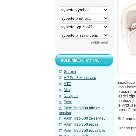
Garmin
HP Pre 3 ze servisu
Značkové š
HTC
jinou kosm
Mio
precizní r
Navigon
jezdci zip
nacházejí 
Palm
je vyztuž
Palm Treo 500 bílé ze
pro nošení
servisu
Palm Treo 500 ze servisu
Bílá barev
Palm Treo 750 repas
Určeno pro
Palm Treo 750 repas bílé