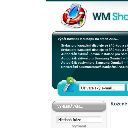
Výběr novinek v eShopu na srpen 2026...
Stylus pro kapacitní displeje se šňůrkou a z
Stylus pro kapacitní displeje se šňůrkou a z
Autodržák aktivní - pevná instalace pro Sam
Autodržák aktivní pro Samsung Omnia II
–
9
Autodržák pasivní pro Samsung Omnia II
–
Univerzální akumulátorová nabíječka LVSUN 
Kožené 
vyhledat