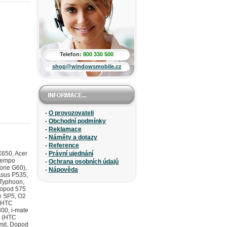
Telefon:
800 330 500
shop@windowsmobile.cz
-
O provozovateli
-
Obchodní podmínky
-
Reklamace
-
Náměty a dotazy
-
Reference
 Tornado Noble, Dopod 577W, i-mate SP5, O2 XDA Orion/IQ, T-Mobile SDA verze USA), Qtek 8500 (HTC StarTrek 160, Dopod 710/StrTrk S300), Qtek 8600 (HTC Breeze 100/MTeoR), Qtek G100 (HTC Galaxy 100, imate PDA-N, Dopod P100), Qtek G200 (HTC Artemis, MDA Compact III, Dopod P800W, Orange SPV M650), Qtek P3600 (Trinity 100, Dopod D810, Dopod CHT 9100/9110), Qtek S100 (HTC Magician, O2 XDA II mini/mini Black, MDA Compact, i-mate New JAM/JAM Limited Edition, Dopo, Qtek S110 (HTC Magician, O2 XDA II mini/mini Black, MDA Compact, i-mate New JAM/JAM Limited Edition, Dopo, Qtek S200 (HTC Prophet, Dopod 830/818 Pro, i-mate JAMin, O2 XDA Neo), Samsung GT-B7300 OmniaLITE (Buckingham), Samsung GT-B7320L OmniaPRO, Samsung MITs-M620/M6200 BlackJack, Samsung SCH-i329, Samsung SCH-i539, Samsung SCH-i910 Omnia, Samsung SCH-M450, Samsung SCH-M470, Samsung SCH-M720 OMNIA Pop (SCH-M7200), Samsung SGH-i310, Samsung SGH-i320, Samsung SGH-i320n, Samsung SGH-i620, Samsung SG
-
Právní ujednání
-
Ochrana osobních údajů
-
Nápověda