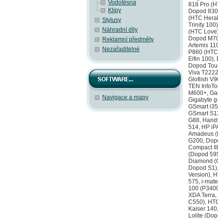
Vodotěsná
Klipy
Stylusy
Náhradní díly
Reklamní předměty
Nezařaditelné
Navigace a mapy