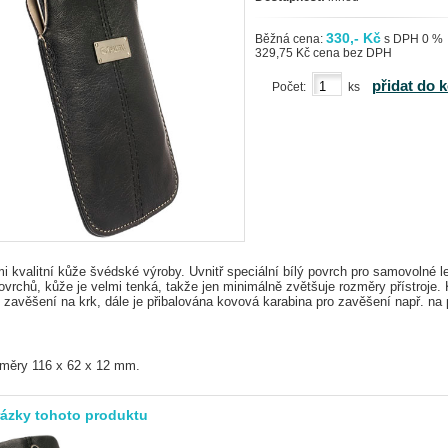
330,- Kč
Běžná cena:
s DPH 0 %
329,75 Kč cena bez DPH
přidat do 
Počet:
ks
i kvalitní kůže švédské výroby. Uvnitř speciální bílý povrch pro samovolné l
ovrchů, kůže je velmi tenká, takže jen minimálně zvětšuje rozměry přístroje.
 zavěšení na krk, dále je přibalována kovová karabina pro zavěšení např. na
změry 116 x 62 x 12 mm.
rázky tohoto produktu