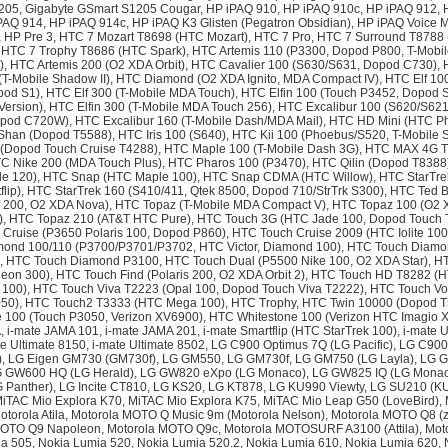
05, Gigabyte GSmart S1205 Cougar, HP iPAQ 910, HP iPAQ 910c, HP iPAQ 912, 
PAQ 914, HP iPAQ 914c, HP iPAQ K3 Glisten (Pegatron Obsidian), HP iPAQ Voice
), HP Pre 3, HTC 7 Mozart T8698 (HTC Mozart), HTC 7 Pro, HTC 7 Surround T8788
 HTC 7 Trophy T8686 (HTC Spark), HTC Artemis 110 (P3300, Dopod P800, T-Mob
I), HTC Artemis 200 (O2 XDA Orbit), HTC Cavalier 100 (S630/S631, Dopod C730),
-Mobile Shadow II), HTC Diamond (O2 XDA Ignito, MDA Compact IV), HTC Elf 10
od S1), HTC Elf 300 (T-Mobile MDA Touch), HTC Elfin 100 (Touch P3452, Dopod S
ersion), HTC Elfin 300 (T-Mobile MDA Touch 256), HTC Excalibur 100 (S620/S62
od C720W), HTC Excalibur 160 (T-Mobile Dash/MDA Mail), HTC HD Mini (HTC Ph
an (Dopod T5588), HTC Iris 100 (S640), HTC Kii 100 (Phoebus/S520, T-Mobile 
 (Dopod Touch Cruise T4288), HTC Maple 100 (T-Mobile Dash 3G), HTC MAX 4G 
TC Nike 200 (MDA Touch Plus), HTC Pharos 100 (P3470), HTC Qilin (Dopod T8388
e 120), HTC Snap (HTC Maple 100), HTC Snap CDMA (HTC Willow), HTC StarTrek
flip), HTC StarTrek 160 (S410/411, Qtek 8500, Dopod 710/StrTrk S300), HTC Ted 
f 200, O2 XDA Nova), HTC Topaz (T-Mobile MDA Compact V), HTC Topaz 100 (O2 
, HTC Topaz 210 (AT&T HTC Pure), HTC Touch 3G (HTC Jade 100, Dopod Touch 
Cruise (P3650 Polaris 100, Dopod P860), HTC Touch Cruise 2009 (HTC Iolite 100
mond 100/110 (P3700/P3701/P3702, HTC Victor, Diamond 100), HTC Touch Diamo
, HTC Touch Diamond P3100, HTC Touch Dual (P5500 Nike 100, O2 XDA Star), H
eon 300), HTC Touch Find (Polaris 200, O2 XDA Orbit 2), HTC Touch HD T8282 (
 100), HTC Touch Viva T2223 (Opal 100, Dopod Touch Viva T2222), HTC Touch V
050), HTC Touch2 T3333 (HTC Mega 100), HTC Trophy, HTC Twin 10000 (Dopod T
100 (Touch P3050, Verizon XV6900), HTC Whitestone 100 (Verizon HTC Imagio X
 i-mate JAMA 101, i-mate JAMA 201, i-mate Smartflip (HTC StarTrek 100), i-mate U
te Ultimate 8150, i-mate Ultimate 8502, LG C900 Optimus 7Q (LG Pacific), LG C9
c), LG Eigen GM730 (GM730f), LG GM550, LG GM730f, LG GM750 (LG Layla), LG 
 GW600 HQ (LG Herald), LG GW820 eXpo (LG Monaco), LG GW825 IQ (LG Monac
Panther), LG Incite CT810, LG KS20, LG KT878, LG KU990 Viewty, LG SU210 (K
iTAC Mio Explora K70, MiTAC Mio Explora K75, MiTAC Mio Leap G50 (LoveBird),
otorola Atila, Motorola MOTO Q Music 9m (Motorola Nelson), Motorola MOTO Q8 (z
OTO Q9 Napoleon, Motorola MOTO Q9c, Motorola MOTOSURF A3100 (Attila), Moto
a 505, Nokia Lumia 520, Nokia Lumia 520.2, Nokia Lumia 610, Nokia Lumia 620, 