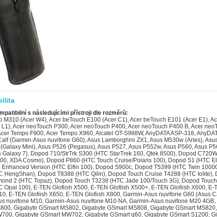
ilita
mpatibilní s následujícími přístroji dle rozměrů:
ro M310 (Acer W4), Acer beTouch E100 (Acer C1), Acer beTouch E101 (Acer E1), A
 L1), Acer neoTouch P300, Acer neoTouch P400, Acer neoTouch P400 B, Acer ne
 Acer Tempo F900, Acer Tempo X960, Alcatel OT-S988W, AnyDATA ASP-318, AnyDA
Calf (Garmin-Asus nuvifone G60), Asus Lamborghini ZX1, Asus M530w (Aries), Asu
(Galaxy Mini), Asus P526 (Pegasus), Asus P527, Asus P552w, Asus P560, Asus P5
 Galaxy 7), Dopod 710/StrTrk S300 (HTC StarTrek 160, Qtek 8500), Dopod C720
100, XDA Cosmo), Dopod P860 (HTC Touch Cruise/Polaris 100), Dopod S1 (HTC Elf
 Enhanced Version (HTC Elfin 100), Dopod S900c, Dopod T5399 (HTC Twin 1000
 HengShan), Dopod T8388 (HTC Qilin), Dopod Touch Cruise T4288 (HTC Iolite),
ond 2 (HTC Topaz), Dopod Touch T3238 (HTC Jade 100/Touch 3G), Dopod Touch
 Opal 100), E-TEN Glofiish X500, E-TEN Glofiish X500+, E-TEN Glofiish X600, E
610, E-TEN Glofiish X650, E-TEN Glofiish X800, Garmin-Asus nuvifone G60 (Asus Ca
s nuvifone M10, Garmin-Asus nuvifone M10 NA, Garmin-Asus nuvifone M20 4GB,
800, Gigabyte GSmart MS802, Gigabyte GSmart MS808, Gigabyte GSmart MS820,
700, Gigabyte GSmart MW702, Gigabyte GSmart q60, Gigabyte GSmart S1200, G