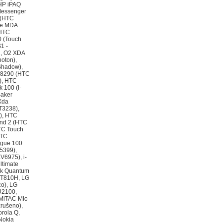
HP iPAQ
 Messenger
 (HTC
ile MDA
 HTC
0 (Touch
1 -
1, O2 XDA
oton),
Shadow),
T8290 (HTC
), HTC
 100 (i-
Baker
Xda
T3238),
), HTC
nd 2 (HTC
TC Touch
HTC
ogue 100
5399),
V6975), i-
ltimate
00k Quantum
GT810H, LG
o), LG
U2100,
 MiTAC Mio
rušeno),
rola Q,
Nokia