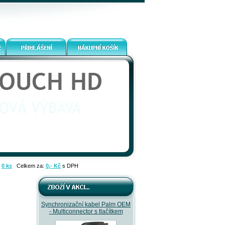
:
0 ks
Celkem za:
0,- Kč
s DPH
Synchronizační kabel Palm OEM
- Multiconnector s tlačítkem