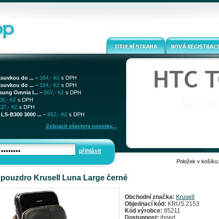
ásuvkou do ...
–
164,- Kč
s DPH
ásuvkou do ...
–
164,- Kč
s DPH
sung Omnia I...
–
867,- Kč
s DPH
08,- Kč
s DPH
437,- Kč
s DPH
LS-B300 3000 ...
–
652,- Kč
s DPH
Zobrazit všechny novinky...
přihlásit
Položek v košíku
pouzdro Krusell Luna Large černé
Obchodní značka:
Krusell
Objednací kód:
KRUS.2153
Kód výrobce:
95211
Dostupnost:
ihned