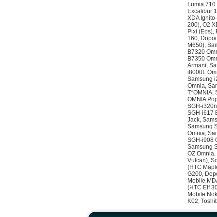
Lumia 710 
Excalibur 
XDA Ignito
200), O2 X
Pixi (Eos),
160, Dopod
M650), Sa
B7320 Omn
B7350 Omn
Armani, S
i8000L Omn
Samsung i
Omnia, Sa
T*OMNIA, 
OMNIA Pop
SGH-i320n
SGH-i617 B
Jack, Sam
Samsung S
Omnia, Sa
SGH-i908 
Samsung S
OZ Omnia, 
Vulcan), S
(HTC Maple
G200, Dopo
Mobile MDA
(HTC Elf 3
Mobile Nok
K02, Toshi