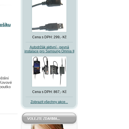
košíku
Cena s DPH: 299,- Kč
Autodržák aktivní - pevná
instalace pro Samsung Omnia II
eštění
 Kovové
 poutko
Cena s DPH: 867,- Kč
Zobrazit všechny akce...