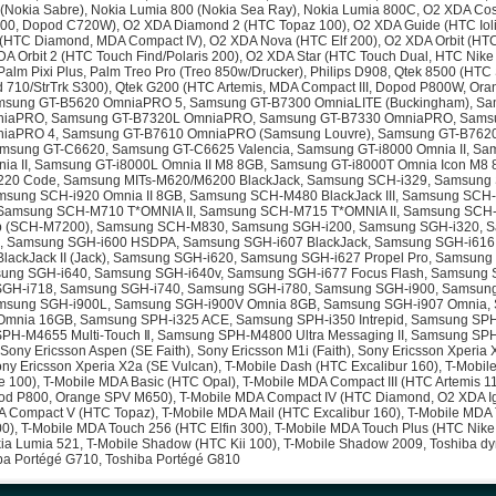
(Nokia Sabre), Nokia Lumia 800 (Nokia Sea Ray), Nokia Lumia 800C, O2 XDA C
100, Dopod C720W), O2 XDA Diamond 2 (HTC Topaz 100), O2 XDA Guide (HTC Ioli
 (HTC Diamond, MDA Compact IV), O2 XDA Nova (HTC Elf 200), O2 XDA Orbit (HTC
DA Orbit 2 (HTC Touch Find/Polaris 200), O2 XDA Star (HTC Touch Dual, HTC Nike
 Palm Pixi Plus, Palm Treo Pro (Treo 850w/Drucker), Philips D908, Qtek 8500 (HTC
 710/StrTrk S300), Qtek G200 (HTC Artemis, MDA Compact III, Dopod P800W, Or
msung GT-B5620 OmniaPRO 5, Samsung GT-B7300 OmniaLITE (Buckingham), Sa
iaPRO, Samsung GT-B7320L OmniaPRO, Samsung GT-B7330 OmniaPRO, Sams
iaPRO 4, Samsung GT-B7610 OmniaPRO (Samsung Louvre), Samsung GT-B7620
amsung GT-C6620, Samsung GT-C6625 Valencia, Samsung GT-i8000 Omnia II, Sa
ia II, Samsung GT-i8000L Omnia II M8 8GB, Samsung GT-i8000T Omnia Icon M8 
220 Code, Samsung MITs-M620/M6200 BlackJack, Samsung SCH-i329, Samsung
msung SCH-i920 Omnia II 8GB, Samsung SCH-M480 BlackJack III, Samsung SCH
Samsung SCH-M710 T*OMNIA II, Samsung SCH-M715 T*OMNIA II, Samsung SCH
 (SCH-M7200), Samsung SCH-M830, Samsung SGH-i200, Samsung SGH-i320, 
, Samsung SGH-i600 HSDPA, Samsung SGH-i607 BlackJack, Samsung SGH-i616
lackJack II (Jack), Samsung SGH-i620, Samsung SGH-i627 Propel Pro, Samsung
sung SGH-i640, Samsung SGH-i640v, Samsung SGH-i677 Focus Flash, Samsung 
GH-i718, Samsung SGH-i740, Samsung SGH-i780, Samsung SGH-i900, Samsun
msung SGH-i900L, Samsung SGH-i900V Omnia 8GB, Samsung SGH-i907 Omnia,
Omnia 16GB, Samsung SPH-i325 ACE, Samsung SPH-i350 Intrepid, Samsung SP
PH-M4655 Multi-Touch Ⅱ, Samsung SPH-M4800 Ultra Messaging II, Samsung S
Sony Ericsson Aspen (SE Faith), Sony Ericsson M1i (Faith), Sony Ericsson Xperia X
ony Ericsson Xperia X2a (SE Vulcan), T-Mobile Dash (HTC Excalibur 160), T-Mobi
 100), T-Mobile MDA Basic (HTC Opal), T-Mobile MDA Compact III (HTC Artemis 11
d P800, Orange SPV M650), T-Mobile MDA Compact IV (HTC Diamond, O2 XDA Ign
 Compact V (HTC Topaz), T-Mobile MDA Mail (HTC Excalibur 160), T-Mobile MDA
00), T-Mobile MDA Touch 256 (HTC Elfin 300), T-Mobile MDA Touch Plus (HTC Nike 
ia Lumia 521, T-Mobile Shadow (HTC Kii 100), T-Mobile Shadow 2009, Toshiba d
ba Portégé G710, Toshiba Portégé G810