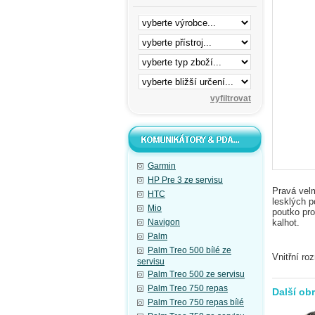
Garmin
HP Pre 3 ze servisu
Pravá velm
HTC
lesklých p
Mio
poutko pro
Navigon
kalhot.
Palm
Palm Treo 500 bílé ze
Vnitřní ro
servisu
Palm Treo 500 ze servisu
Palm Treo 750 repas
Další ob
Palm Treo 750 repas bílé