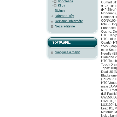
Vodotěsná
GSmart S12
Klipy
912c, HP i
(HP Silver
Stylusy
Mondrian),
Náhradní díly
Compact II
CONV100 (T
Reklamní předměty
P3450, Dop
Nezařaditelné
Enhanced V
Cosmo, Dop
HTC HengSh
HTC Lolite
Quartz), H
S522 (Mapl
mate Smart
Navigace a mapy
Needle (El
Diamond 2)
HTC Touch 
Touch Dia
Topaz 100)
Dual US (N
Blackstone
(Touch P3
HTC Vogue 
mate JAMA,
6150, i-ma
(LG Pacifi
GW550, LG
GW910 (LG 
LU2100), M
Leap K1, M
Motorola M
Nokia Lumi