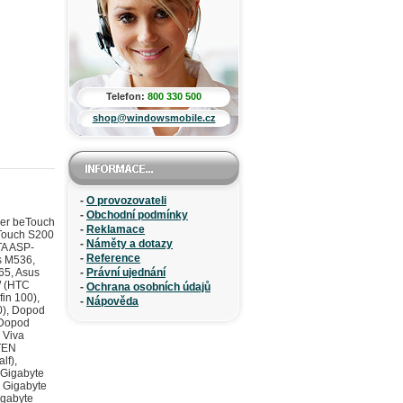
Telefon:
800 330 500
shop@windowsmobile.cz
-
O provozovateli
-
Obchodní podmínky
cer beTouch
-
Reklamace
oTouch S200
-
Náměty a dotazy
TA ASP-
-
Reference
s M536,
65, Asus
-
Právní ujednání
W (HTC
-
Ochrana osobních údajů
in 100),
-
Nápověda
0), Dopod
 Dopod
 Viva
-TEN
lf),
 Gigabyte
 Gigabyte
igabyte