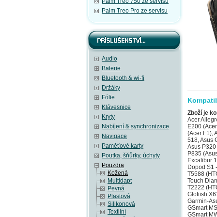
Palm Treo 750 ze servisu
Palm Treo Pro ze servisu
Audio
Baterie
Bluetooth & wi-fi
Držáky
Fólie
Kompatib
Klávesnice
Zboží je ko
Kryty
Acer Alleg
Nabíjení & synchronizace
E200 (Acer
(Acer F1),
Navigace
518, Asus 
Paměťové karty
Asus P320 
P835 (Asus
Poutka, šňůrky, úchyty
Excalibur 
Pouzdra
Dopod S1 -
Kožená
T5588 (HTC
Multidapt
Touch Diam
T2222 (HTC
Pevná
Glofiish X
Plastová
Garmin-Asu
Silikonová
GSmart MS
Textilní
GSmart MW