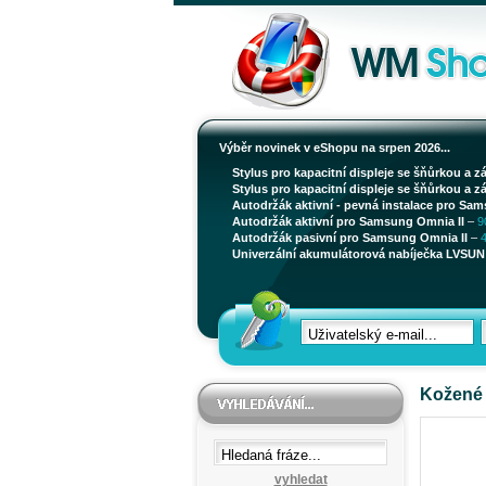
Výběr novinek v eShopu na srpen 2026...
Stylus pro kapacitní displeje se šňůrkou a z
Stylus pro kapacitní displeje se šňůrkou a z
Autodržák aktivní - pevná instalace pro Sam
Autodržák aktivní pro Samsung Omnia II
–
9
Autodržák pasivní pro Samsung Omnia II
–
Univerzální akumulátorová nabíječka LVSUN 
Kožené 
vyhledat