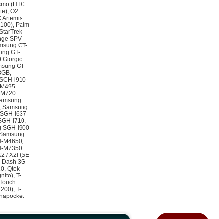
osmo (HTC
te), O2
 Artemis
 100), Palm
 StarTrek
ange SPV
msung GT-
ung GT-
 Giorgio
msung GT-
8GB,
 SCH-i910
-M495
-M720
Samsung
, Samsung
 SGH-i637
SGH-i710,
g SGH-i900
 Samsung
H-M4650,
PH-M7350
2 / X2i (SE
le Dash 3G
0, Qtek
ito), T-
 Touch
200), T-
ynapocket