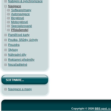
Nabíjení & synchronizace
Navigace
Software/mapy
Autonavigace
Bicyklové
Motocyklové
Specializované
Příslušenství
Paměťové karty
Poutka, šňůrky, úchyty
Pouzdra
Stylusy
Náhradní díly
Reklamní předměty
Nezařaditelné
Navigace a mapy
Copyright © 2026
BBS spol. s r