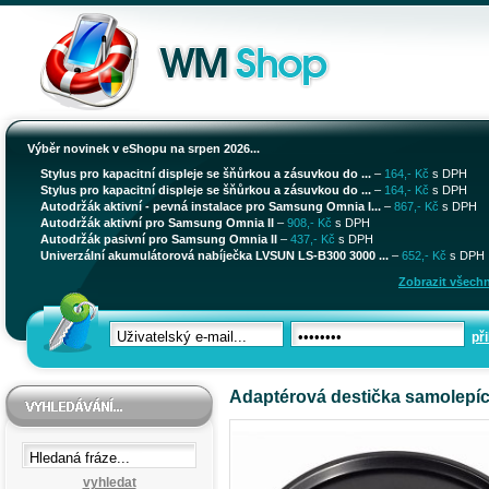
Výběr novinek v eShopu na srpen 2026...
Stylus pro kapacitní displeje se šňůrkou a zásuvkou do ...
–
164,- Kč
s DPH
Stylus pro kapacitní displeje se šňůrkou a zásuvkou do ...
–
164,- Kč
s DPH
Autodržák aktivní - pevná instalace pro Samsung Omnia I...
–
867,- Kč
s DPH
Autodržák aktivní pro Samsung Omnia II
–
908,- Kč
s DPH
Autodržák pasivní pro Samsung Omnia II
–
437,- Kč
s DPH
Univerzální akumulátorová nabíječka LVSUN LS-B300 3000 ...
–
652,- Kč
s DPH
Zobrazit všechn
při
Adaptérová destička samolepíc
vyhledat