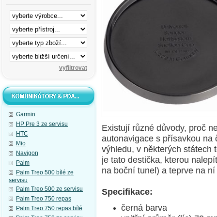
Garmin
HP Pre 3 ze servisu
Existují různé důvody, proč 
HTC
autonavigace s přísavkou na 
Mio
výhledu, v některých státech 
Navigon
je tato destička, kterou nalep
Palm
na boční tunel) a teprve na ní
Palm Treo 500 bílé ze
servisu
Palm Treo 500 ze servisu
Specifikace:
Palm Treo 750 repas
černá barva
Palm Treo 750 repas bílé