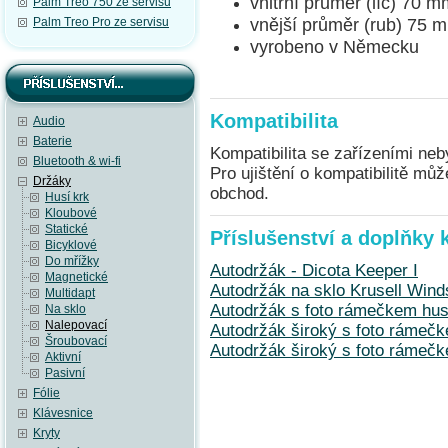
vnitřní průměr (líc) 70 
Palm Treo 750 ze servisu
vnější průměr (rub) 75 
Palm Treo Pro ze servisu
vyrobeno v Německu
Kompatibilita
Audio
Baterie
Kompatibilita se zařízeními neb
Bluetooth & wi-fi
Pro ujištění o kompatibilitě mů
Držáky
obchod.
Husí krk
Kloubové
Statické
Příslušenství a doplňky 
Bicyklové
Do mřížky
Autodržák - Dicota Keeper I
Magnetické
Autodržák na sklo Krusell Winds
Multidapt
Autodržák s foto rámečkem hus
Na sklo
Nalepovací
Autodržák široký s foto rámeč
Šroubovací
Autodržák široký s foto ráme
Aktivní
Pasivní
Fólie
Klávesnice
Kryty