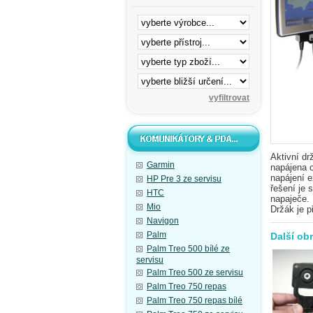
Aktivní dr
Garmin
napájena 
napájení e
HP Pre 3 ze servisu
řešení je 
HTC
napaječe.
Mio
Držák je 
Navigon
Palm
Další ob
Palm Treo 500 bílé ze
servisu
Palm Treo 500 ze servisu
Palm Treo 750 repas
Palm Treo 750 repas bílé