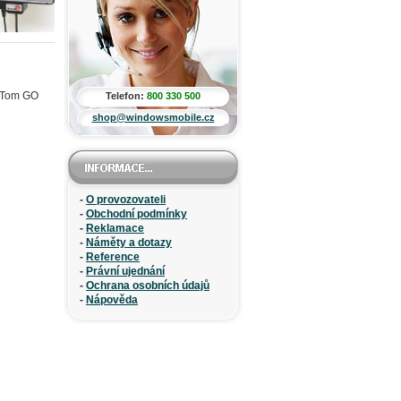
mTom GO
Telefon:
800 330 500
shop@windowsmobile.cz
-
O provozovateli
-
Obchodní podmínky
-
Reklamace
-
Náměty a dotazy
-
Reference
-
Právní ujednání
-
Ochrana osobních údajů
-
Nápověda