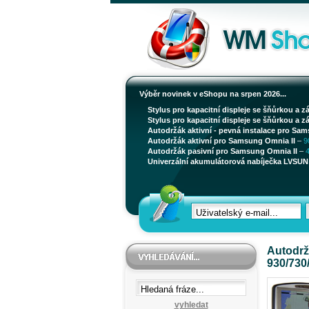
Výběr novinek v eShopu na srpen 2026...
Stylus pro kapacitní displeje se šňůrkou a z
Stylus pro kapacitní displeje se šňůrkou a z
Autodržák aktivní - pevná instalace pro Sam
Autodržák aktivní pro Samsung Omnia II
–
9
Autodržák pasivní pro Samsung Omnia II
–
Univerzální akumulátorová nabíječka LVSUN 
Autodrž
930/730
vyhledat