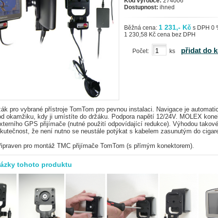
Kód výrobce:
274006
Dostupnost:
ihned
1 231,- Kč
Běžná cena:
s DPH 0
1 230,58 Kč cena bez DPH
přidat do 
Počet:
ks
žák pro vybrané přístroje TomTom pro pevnou instalaci. Navigace je automati
od okamžiku, kdy ji umístíte do držáku. Podpora napětí 12/24V. MOLEX kone
xterního GPS přijímače (nutné použití odpovídající redukce). Výhodou takov
skutečnost, že není nutno se neustále potýkat s kabelem zasunutým do cigar
připraven pro montáž TMC přijímače TomTom (s přímým konektorem).
rázky tohoto produktu