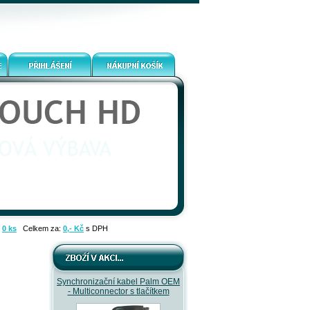
:
0 ks
Celkem za:
0,- Kč
s DPH
Synchronizační kabel Palm OEM
- Multiconnector s tlačítkem