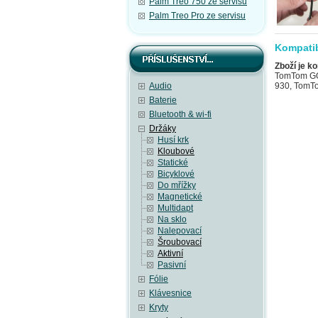
Palm Treo 750 ze servisu
Palm Treo Pro ze servisu
Kompatib
Zboží je ko
TomTom GO
Audio
930, TomT
Baterie
Bluetooth & wi-fi
Držáky
Husí krk
Kloubové
Statické
Bicyklové
Do mřížky
Magnetické
Multidapt
Na sklo
Nalepovací
Šroubovací
Aktivní
Pasivní
Fólie
Klávesnice
Kryty