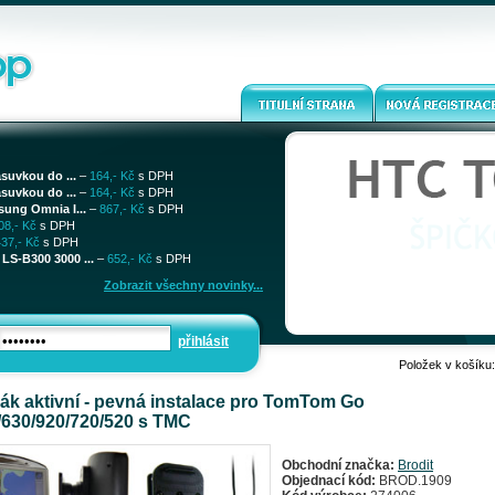
ásuvkou do ...
–
164,- Kč
s DPH
ásuvkou do ...
–
164,- Kč
s DPH
sung Omnia I...
–
867,- Kč
s DPH
08,- Kč
s DPH
437,- Kč
s DPH
LS-B300 3000 ...
–
652,- Kč
s DPH
Zobrazit všechny novinky...
přihlásit
Položek v košíku
ák aktivní - pevná instalace pro TomTom Go
/630/920/720/520 s TMC
Obchodní značka:
Brodit
Objednací kód:
BROD.1909