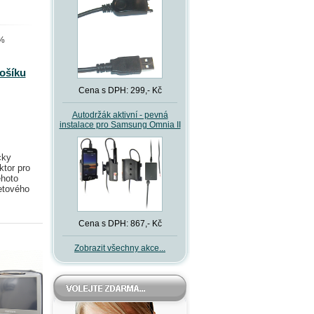
 %
košíku
Cena s DPH: 299,- Kč
Autodržák aktivní - pevná
instalace pro Samsung Omnia II
cky
ktor pro
éhoto
etového
Cena s DPH: 867,- Kč
Zobrazit všechny akce...