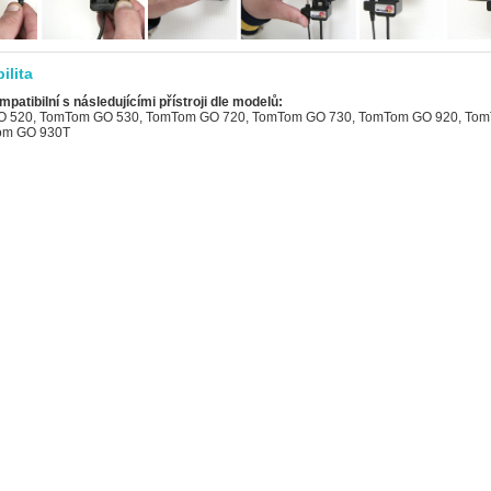
ilita
mpatibilní s následujícími přístroji dle modelů:
 520, TomTom GO 530, TomTom GO 720, TomTom GO 730, TomTom GO 920, To
om GO 930T