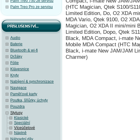
Compact, i-mate New JAM/JAM L
Palm Treo 750 ze servisu
(HTC Magician, Qtek S100/S1
Palm Treo Pro ze servisu
Limited Edition, Do, O2 XDA m
MDA Vario, Qtek 9100, O2 XDA
Magician, O2 XDA II mini/min
Limited Edition, Dopo, Qtek S1
Black, MDA Compact, i-mate Ne
Audio
Mobile MDA Compact (HTC Magi
Baterie
Black, i-mate New JAM/JAM Li
Bluetooth & wi-fi
Charmer)
Držáky
Fólie
Klávesnice
Kryty
Nabíjení & synchronizace
Navigace
Paměťové karty
Poutka, šňůrky, úchyty
Pouzdra
Stylusy
Klasické
Speciální
Víceúčelové
Náplně
Náhradní díly