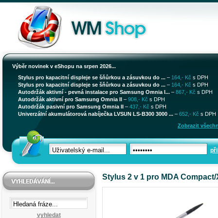
Výběr novinek v eShopu na srpen 2026...
Stylus pro kapacitní displeje se šňůrkou a zásuvkou do ...
–
164,- Kč
s DPH
Stylus pro kapacitní displeje se šňůrkou a zásuvkou do ...
–
164,- Kč
s DPH
Autodržák aktivní - pevná instalace pro Samsung Omnia I...
–
867,- Kč
s DPH
Autodržák aktivní pro Samsung Omnia II
–
908,- Kč
s DPH
Autodržák pasivní pro Samsung Omnia II
–
437,- Kč
s DPH
Univerzální akumulátorová nabíječka LVSUN LS-B300 3000 ...
–
652,- Kč
s DPH
Zobrazit všechn
při
Stylus 2 v 1 pro MDA Compact/X
vyhledat