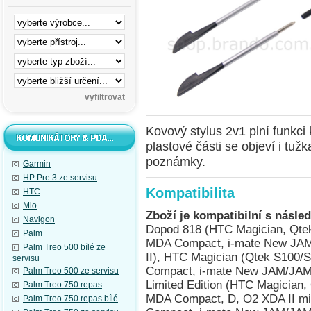
Kovový stylus 2v1 plní funkci
plastové části se objeví i tu
poznámky.
Garmin
HP Pre 3 ze servisu
Kompatibilita
HTC
Mio
Zboží je kompatibilní s násled
Navigon
Dopod 818 (HTC Magician, Qtek
Palm
MDA Compact, i-mate New JAM
Palm Treo 500 bílé ze
II), HTC Magician (Qtek S100/S
servisu
Compact, i-mate New JAM/JAM 
Palm Treo 500 ze servisu
Limited Edition (HTC Magician,
Palm Treo 750 repas
MDA Compact, D, O2 XDA II mi
Palm Treo 750 repas bílé