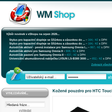
Výběr novinek v eShopu na srpen 2026...
Stylus pro kapacitní displeje se šňůrkou a zásuvkou do ...
–
164,- Kč
s DPH
Stylus pro kapacitní displeje se šňůrkou a zásuvkou do ...
–
164,- Kč
s DPH
Autodržák aktivní - pevná instalace pro Samsung Omnia I...
–
867,- Kč
s DPH
Autodržák aktivní pro Samsung Omnia II
–
908,- Kč
s DPH
Autodržák pasivní pro Samsung Omnia II
–
437,- Kč
s DPH
Univerzální akumulátorová nabíječka LVSUN LS-B300 3000 ...
–
652,- Kč
s DPH
Zobrazit všechn
při
Kožené pouzdro pro HTC Touc
vyhledat