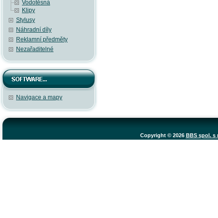
Vodotěsná
Klipy
Stylusy
Náhradní díly
Reklamní předměty
Nezařaditelné
Navigace a mapy
Copyright © 2026
BBS spol. s r