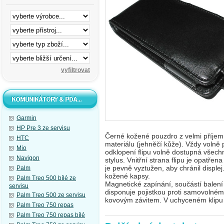
Garmin
HP Pre 3 ze servisu
Černé kožené pouzdro z velmi příje
HTC
materiálu (jehněčí kůže)
.
Vždy volně p
Mio
odklopení flipu
volně dostupná všechna
Navigon
stylus
. Vnitřní strana flipu je opatř
je pevně vyztužen, aby chránil disple
Palm
kožené kapsy.
Palm Treo 500 bílé ze
Magnetické zapínání, součástí balení 
servisu
disponuje pojistkou proti samovolné
Palm Treo 500 ze servisu
kovovým závitem.
V uchyceném klipu
Palm Treo 750 repas
Palm Treo 750 repas bílé