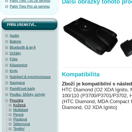
Další obrázky tohoto pr
Palm Treo 750 ze servisu
Palm Treo Pro ze servisu
Audio
Baterie
Bluetooth & wi-fi
Držáky
Fólie
Klávesnice
Kryty
Kompatibilita
Nabíjení & synchronizace
Navigace
Zboží je kompatibilní s násled
Paměťové karty
HTC Diamond (O2 XDA Ignito,
Poutka, šňůrky, úchyty
100/110 (P3700/P3701/P3702, H
Pouzdra
(HTC Diamond, MDA Compact I
Kožená
Diamond, O2 XDA Ignito)
Multidapt
Pevná
Plastová
Silikonová
Textilní