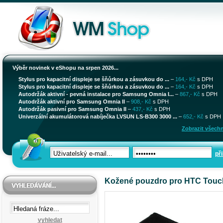
Výběr novinek v eShopu na srpen 2026...
Stylus pro kapacitní displeje se šňůrkou a zásuvkou do ...
–
164,- Kč
s DPH
Stylus pro kapacitní displeje se šňůrkou a zásuvkou do ...
–
164,- Kč
s DPH
Autodržák aktivní - pevná instalace pro Samsung Omnia I...
–
867,- Kč
s DPH
Autodržák aktivní pro Samsung Omnia II
–
908,- Kč
s DPH
Autodržák pasivní pro Samsung Omnia II
–
437,- Kč
s DPH
Univerzální akumulátorová nabíječka LVSUN LS-B300 3000 ...
–
652,- Kč
s DPH
Zobrazit všechn
při
Kožené pouzdro pro HTC Touch
vyhledat