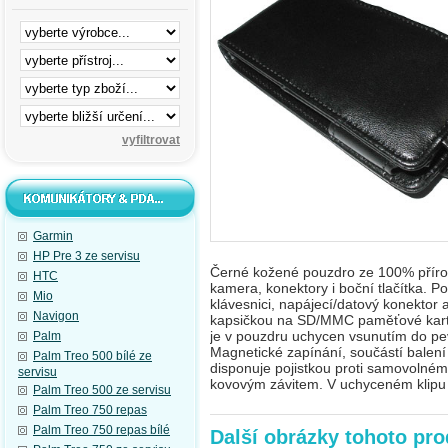
Garmin
HP Pre 3 ze servisu
Černé kožené pouzdro ze 100% přírod
HTC
kamera, konektory i boční tlačítka. Po
Mio
klávesnici, napájecí/datový konektor
a
Navigon
kapsičkou na SD/MMC paměťové karty. F
je v pouzdru uchycen vsunutím do p
Palm
Magnetické zapínání, součástí balení 
Palm Treo 500 bílé ze
disponuje pojistkou proti samovolné
servisu
kovovým závitem.
V uchyceném klipu
Palm Treo 500 ze servisu
Palm Treo 750 repas
Palm Treo 750 repas bílé
Další obrázky tohoto pr