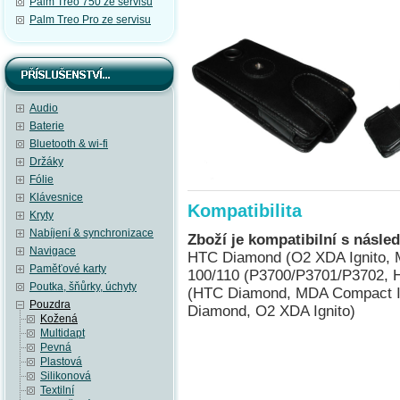
Palm Treo 750 ze servisu
Palm Treo Pro ze servisu
Audio
Baterie
Bluetooth & wi-fi
Držáky
Fólie
Klávesnice
Kompatibilita
Kryty
Nabíjení & synchronizace
Zboží je kompatibilní s násled
Navigace
HTC Diamond (O2 XDA Ignito,
Paměťové karty
100/110 (P3700/P3701/P3702, H
Poutka, šňůrky, úchyty
(HTC Diamond, MDA Compact I
Pouzdra
Diamond, O2 XDA Ignito)
Kožená
Multidapt
Pevná
Plastová
Silikonová
Textilní