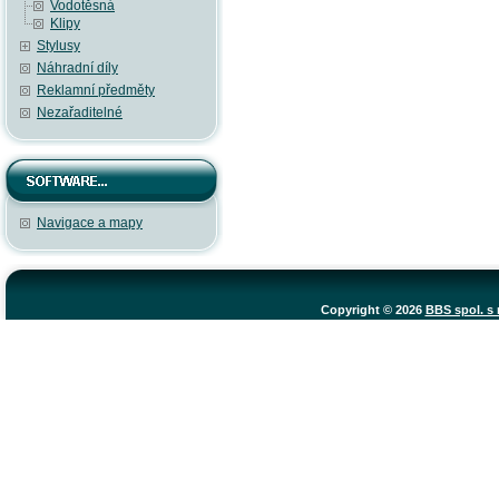
Vodotěsná
Klipy
Stylusy
Náhradní díly
Reklamní předměty
Nezařaditelné
Navigace a mapy
Copyright © 2026
BBS spol. s r