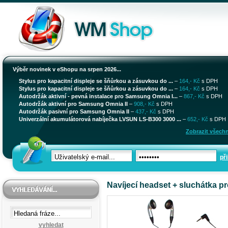
Výběr novinek v eShopu na srpen 2026...
Stylus pro kapacitní displeje se šňůrkou a zásuvkou do ...
–
164,- Kč
s DPH
Stylus pro kapacitní displeje se šňůrkou a zásuvkou do ...
–
164,- Kč
s DPH
Autodržák aktivní - pevná instalace pro Samsung Omnia I...
–
867,- Kč
s DPH
Autodržák aktivní pro Samsung Omnia II
–
908,- Kč
s DPH
Autodržák pasivní pro Samsung Omnia II
–
437,- Kč
s DPH
Univerzální akumulátorová nabíječka LVSUN LS-B300 3000 ...
–
652,- Kč
s DPH
Zobrazit všechn
při
Navíjecí headset + sluchátka pr
vyhledat