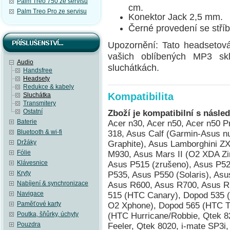
Palm Treo 750 ze servisu
cm.
Palm Treo Pro ze servisu
Konektor Jack 2,5 mm.
Černé provedení se stří
Upozornění: Tato headsetová
vašich oblíbených MP3 s
Audio
sluchátkách.
Handsfree
Headsety
Redukce & kabely
Kompatibilita
Sluchátka
Transmitery
Ostatní
Zboží je kompatibilní s násled
Baterie
Acer n30, Acer n50, Acer n50 Premium, Acer Tempo DX900, AnyDATA ASP-318, Asus Calf (Garmin-Asus nuvifone G60), Asus Jupiter (O2 XDA Graphite), Asus Lamborghini ZX1, Asus M530w (Aries), Asus M536, Asus M930, Asus Mars II (O2 XDA Zinc), Asus P320 (Galaxy Mini), Asus P505, Asus P515 (zrušeno), Asus P525, Asus P526 (Pegasus), Asus P527, Asus P535, Asus P550 (Solaris), Asus P560, Asus P735, Asus P750, Asus R300, Asus R600, Asus R700, Asus R700t, BenQ P50, BenQ Siemens P51, Dopod 515 (HTC Canary), Dopod 535 (HTC Voyager, Qtek 8060/8080, i-mate SP2, O2 Xphone), Dopod 565 (HTC Typhoon, Qtek 8010, i-mate SP3), Dopod 566 (HTC Hurricane/Robbie, Qtek 8200, SDA II, SPV C550), Dopod 575 (HTC Feeler, Qtek 8020, i-mate SP3i, O2 Xphone II), Dopod 585 (HTC Amadeus, O2 Xphone IIm, T-Mobile SDA Music), Dopod 586 (HTC Hurricane/Robbie, Qtek 8200, SDA II, SPV C550), Dopod 686 (HTC Wallaby, Qtek 1010/1020, T-Mobile MDA, O2 XDA), Dopod 696 (HTC Himalaya, i-mate Pocket PC Phone Edition, Qtek 2020/2060, O2 XDA II, T-Mobile MDA II, Orang, Dopod 696i (HTC Himalaya, i-mate Pocket PC Phone Edition, Qtek 2020/2060, O2 XDA II, T-Mobile MDA II, Oran, Dopod 699 (HTC Alpine, Qtek 2020i, i-mate PDA2 Pocket PC, O2 XDA IIi), Dopod 700 (HTC Blue Angel, T-Mobile MDA III, Qtek 9090, i-mate PDA2k, O2 XDA III, XDA IIs), Dopod 818 (HTC Magician, Qtek S100/S110, O2 XDA II mini/mini Black, MDA Compact, i-mate New JAM/JAM Limit, Dopod 818 Pro (HTC Prophet, i-mate JAMin, Qtek S200, O2 XDA Neo), Dopod 828+ (HTC Magician Refresh), Dopod 830 (HTC Prophet, Qtek S200, i-mate JAMin, O2 XDA Neo), Dopod 838 (HTC Wizard 110, Qtek A9100), Dopod D818c (HTC Wave), E-TEN Glofiish DX900, E-TEN Glofiish M700, E-TEN Glofiish M800, E-TEN Glofiish V900, E-TEN Glofiish X500, E-TEN Glofiish X500+, E-TEN Glofiish X600, E-TEN Glofiish X610, E-TEN Glofiish X650, E-TEN Glofiish X800, E-TEN Glofiish X900, E-TEN InfoTouch G500, E-TEN InfoTouch G500+, E-TEN InfoTouch M500 (TORQ P100), E-TEN InfoTouch M550, E-TEN InfoTouch M600, E-TEN InfoTouch M600+, E-TEN InfoTouch P300, E-TEN InfoTouch P300B, E-TEN InfoTouch P600, E-TEN InfoTouch P603, E-TEN InfoTouch P610, E-TEN InfoTouch P700, Garmin-Asus nuvifone G60 (Asus Calf), Gigabyte g-Smart, Gigabyte GSmart MS800, Gigabyte GSmart MS802, Gigabyte GSmart MS820, Gigabyte GSmart MW700, Gigabyte GSmart MW702, Handspring Treo 600, Handspring Treo 610, HP iPAQ 500, HP iPAQ 510, HP iPAQ 512, HP iPAQ 514, HP iPAQ 518, HP iPAQ Data Messenger, HP iPAQ h1910, HP iPAQ h1915, HP iPAQ h1930, HP iPAQ h1935, HP iPAQ h1937, HP iPAQ h1940, HP iPAQ h1945, HP iPAQ h2200, HP iPAQ hw6510 (HTC Beetles), HP iPAQ hw6515 (HTC Beetles), HP iPAQ hw6910 (HTC Sable), HP iPAQ hw6915 (HTC Sable), HP iPAQ hw6920 (HTC Sable), HP iPAQ hw6925 (HTC Sable), HP iPAQ hw6940 (HTC Sable), HP iPAQ hw6945 (HTC Sable), HP iPAQ hw6950, HP iPAQ hw6960, HP iPAQ hw6965 (HTC Sable), HP iPAQ rw6100, HP iPAQ rw6812, HP iPAQ rw6815, HP iPAQ rw6818, HP iPAQ rw6828, HP iPAQ Voice Messenger (HP Silver), HTC Alpine (Qtek 2020i, Dopod 699, i-mate PDA2 Pocket PC, O2 XDA IIi), HTC Amadeus (Dopod 585, O2 Xphone IIm, T-Mobile SDA Music), HTC Apache (PPC-6700), HTC Beetles (HP iPAQ hw6510/6515), HTC Blue Angel (T-Mobile MDA III, Qtek 9090, Dopod 700, i-mate PDA2k, O2 XDA III/XDA IIs), HTC Canary (Dopod 515, Orange SPV), HTC Charmer (MDA Compact II), HTC Cheetah (Palm Treo 750/750v), HTC Douton (i-mate SP4m), HTC Falcon (Audiovox PPC 5050), HTC Feeler (Qtek 8020, Dopod 575, i-mate SP3i, O2 Xphone II), HTC Harrier (Audiovox PPC-6600/PPC-6601/XV6600, i-mate PDA2k EVDO), HTC Himalaya (Qtek 2020/2060, O2 XDA II, T-Mobile MDA II, Dopod 696/696i, Orange SPV M1000), HTC Hurricane (HTC Robbie, Qtek 8200, SDA II, Dopod 566/586, SPV C550), HTC Magician (Qtek S100/S110, O2 XDA II mini/mini Black, MDA Compact, i-mate New JAM/JAM Limited Edition, HTC Magician Refresh (Krome Spy, Dopod 828+), HTC Monet (S320), HTC Prophet (Qtek S200, Dopod 830/818 Pro, i-mate JAMin, O2 XDA Neo), HTC Robbie (T-Mobile SDA II), HTC Sable (iPAQ hw6910/hw6915/hw6920/hw6925/hw6940/hw6945/hw6965), HTC Sonata (T-Mobile SDA pro EU), HTC Tanager (Qtek 7070, i-mate Smartphone), HTC Typhoon (Qtek 8010, Dopod 565, i-mate SP3), HTC Voyager (Qtek 8060/8080, Dopod 5
Bluetooth & wi-fi
Držáky
Fólie
Klávesnice
Kryty
Nabíjení & synchronizace
Navigace
Paměťové karty
Poutka, šňůrky, úchyty
Pouzdra