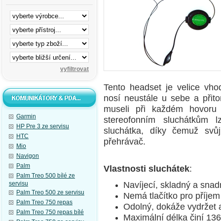
Tento headset je velice vho
nosí neustále u sebe a přito
museli při každém hovoru 
Garmin
stereofonním sluchátkům l
HP Pre 3 ze servisu
sluchátka, díky čemuž sv
HTC
přehrávač.
Mio
Navigon
Palm
Vlastnosti sluchátek
:
Palm Treo 500 bílé ze
Navíjecí, skladný a sna
servisu
Palm Treo 500 ze servisu
Nemá tlačítko pro příjem
Palm Treo 750 repas
Odolný, dokáže vydržet a
Palm Treo 750 repas bílé
Maximální délka činí 13