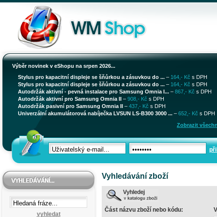
Výběr novinek v eShopu na srpen 2026...
Stylus pro kapacitní displeje se šňůrkou a zásuvkou do ...
–
164,- Kč
s DPH
Stylus pro kapacitní displeje se šňůrkou a zásuvkou do ...
–
164,- Kč
s DPH
Autodržák aktivní - pevná instalace pro Samsung Omnia I...
–
867,- Kč
s DPH
Autodržák aktivní pro Samsung Omnia II
–
908,- Kč
s DPH
Autodržák pasivní pro Samsung Omnia II
–
437,- Kč
s DPH
Univerzální akumulátorová nabíječka LVSUN LS-B300 3000 ...
–
652,- Kč
s DPH
Zobrazit všechn
při
Vyhledávání zboží
Část názvu zboží nebo kódu:
V
vyhledat