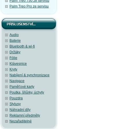
Palm Treo 750 ze servisu
Palm Treo Pro ze servisu
Audio
Baterie
Bluetooth & wi-fi
Držáky
Fólie
Klávesnice
Kryty
Nabíjení & synchronizace
Navigace
Paměťové karty
Poutka, šňůrky, úchyty
Pouzdra
Stylusy
Náhradní díly
Reklamní předměty
Nezařaditelné