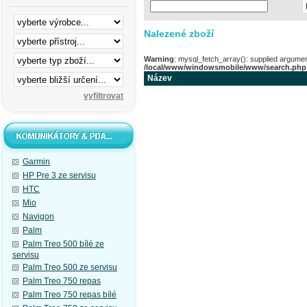
Nalezené zboží
Warning
: mysql_fetch_array(): supplied argumen
/local/www/windowsmobile/www/search.php
Název
Garmin
HP Pre 3 ze servisu
HTC
Mio
Navigon
Palm
Palm Treo 500 bílé ze
servisu
Palm Treo 500 ze servisu
Palm Treo 750 repas
Palm Treo 750 repas bílé